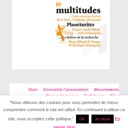
Ours
Connaitre l’association
Mouvements
Revue de presse
Collaborer
Alice
Futur Antérieur
Plan du site
"Nous utilisons des cookies pour nous permettre de mieux
comprendre comment le site est utilisé. En continuant à utiliser ce
site, vous acceptez cette politique."
En
Ok!
Je refuse
savoir plus
Conception - Realisation Elan Creatif