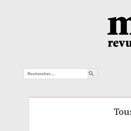
Search Button
Search
for:
Tous