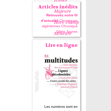
Articles inédits
Majeure
Retrouvez notre fil
d'actualité
Chroniques
Hors-champ
algériennes
Chronique
Gilets Jaunes
Mineure
Lire en ligne
Les numéros sont en