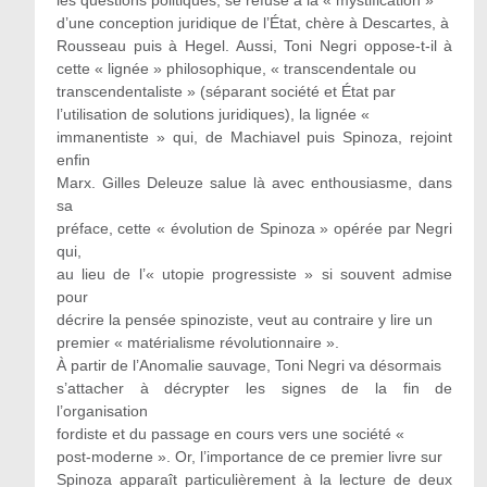
les questions politiques, se refuse à la « mystification »
d’une conception juridique de l’État, chère à Descartes, à
Rousseau puis à Hegel. Aussi, Toni Negri oppose-t-il à
cette « lignée » philosophique, « transcendentale ou
transcendentaliste » (séparant société et État par
l’utilisation de solutions juridiques), la lignée «
immanentiste » qui, de Machiavel puis Spinoza, rejoint
enfin
Marx. Gilles Deleuze salue là avec enthousiasme, dans
sa
préface, cette « évolution de Spinoza » opérée par Negri
qui,
au lieu de l’« utopie progressiste » si souvent admise
pour
décrire la pensée spinoziste, veut au contraire y lire un
premier « matérialisme révolutionnaire ».
À partir de l’Anomalie sauvage, Toni Negri va désormais
s’attacher à décrypter les signes de la fin de
l’organisation
fordiste et du passage en cours vers une société «
post-moderne ». Or, l’importance de ce premier livre sur
Spinoza apparaît particulièrement à la lecture de deux