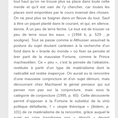
tout haut qu’on ne trouve plus sa place dans toute cette
merde et qu’il est vain de l’y chercher, car toutes les
places sont emportées par le cours insensé des choses.
On ne peut plus se baigner dans un fleuve du tout. Sauf
à être un piquet planté dans le courant, et qui, en silence,
tienne. À un peu de terre ferme. Le tout est de trouver ce
peu de terre sous les eaux. » (1994 b, p. 529 ; je
souligne). Tout se passe comme si Althusser assumait la
posture du sujet doutant cartésien à la recherche d’un
fond dans le « branle du monde » où fixer sa pensée et
tirer parti de la mauvaise Fortune, comme le Prince
machiavélien. Ce « peu », c’est la pensée de l’aléatoire,
restituée à partir d’un type de matérialisme dont la
radicalité est restée inaperçue. On aurait eu la rencontre
d’une mauvaise conjoncture et d’un sujet démuni, mais
découvrant chez Machiavel le génial penseur qui sut
penser non pas sur la conjoncture, mais sous la
catégorie de conjoncture (1995, p. 60). Cette découverte
permit d’opposer à la Fortune le substitut de la virtù
politique défaillante, l’ « utopie théorique » (ibidem, p.
101) de ce matérialisme de la rencontre, grâce auquel le
sujet en crise transforme son « dégoût » devant