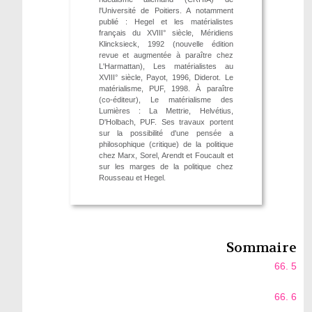
l'Université de Poitiers. A notamment
publié : Hegel et les matérialistes
français du XVIII° siècle, Méridiens
Klincksieck, 1992 (nouvelle édition
revue et augmentée à paraître chez
L'Harmattan), Les matérialistes au
XVIII° siècle, Payot, 1996, Diderot. Le
matérialisme, PUF, 1998. À paraître
(co-éditeur), Le matérialisme des
Lumières : La Mettrie, Helvétius,
D'Holbach, PUF. Ses travaux portent
sur la possibilité d'une pensée a
philosophique (critique) de la politique
chez Marx, Sorel, Arendt et Foucault et
sur les marges de la politique chez
Rousseau et Hegel.
Sommaire
66. 5
66. 6