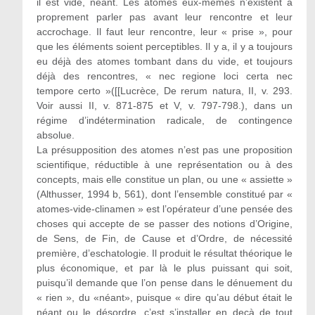
il est vide, néant. Les atomes eux-mêmes n’existent à
proprement parler pas avant leur rencontre et leur
accrochage. Il faut leur rencontre, leur « prise », pour
que les éléments soient perceptibles. Il y a, il y a toujours
eu déjà des atomes tombant dans du vide, et toujours
déjà des rencontres, « nec regione loci certa nec
tempore certo »([[Lucrèce, De rerum natura, II, v. 293.
Voir aussi II, v. 871-875 et V, v. 797-798.), dans un
régime d’indétermination radicale, de contingence
absolue.
La présupposition des atomes n’est pas une proposition
scientifique, réductible à une représentation ou à des
concepts, mais elle constitue un plan, ou une « assiette »
(Althusser, 1994 b, 561), dont l’ensemble constitué par «
atomes-vide-clinamen » est l’opérateur d’une pensée des
choses qui accepte de se passer des notions d’Origine,
de Sens, de Fin, de Cause et d’Ordre, de nécessité
première, d’eschatologie. Il produit le résultat théorique le
plus économique, et par là le plus puissant qui soit,
puisqu’il demande que l’on pense dans le dénuement du
« rien », du «néant», puisque « dire qu’au début était le
néant ou le désordre, c’est s’installer en deçà de tout