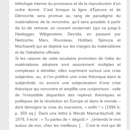
téléologie interne du processus et de la reproduction d’un
ordre donné. C’est lorsque la ligne d’Épicure et de
Démocrite sera promue au rang de paradigme du
matérialisme de la rencontre, qu’il sera possible à partir
de lui de retracer un courant souterrain (qui va jusqu’à
Heidegger, Wittgenstein, Derrida, en passant par
Nietzsche, Marx, Rousseau, Hobbes, Spinoza et
Machiavel) qui se déploie sur les marges du matérialisme
et de l’idéalisme officiels.
Si les raisons de cette soudaine promotion de l’idée du
matérialisme aléatoire sont assurément multiples et
complexes à démêler, elles expriment surtout une crise
subjective, ou, si l’on préfère une crise théorique dans la
subjectivité, ou encore une subjectivation d’une crise
théorique qui rencontre et amplifie une conjoncture : celle
de l’irrésistible disparition des repères théoriques et
politiques de la révolution en Europe et dans le monde –
dont témoigne la crise du marxisme, « enfin ! » (1994 b,
p. 359 sq.). Dans une lettre à Merab Mamardachvili, de
1978, il écrit : « Tu parles de < dégoût > : j’entends le mot
autour de moi, chez les meilleurs. [… C’est le mot qui dit