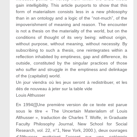
gain intelligibility. This article purports to show that this
form of materialism consists less in a new philosophy
than in an ontology and a logic of the “not-much”, of the
impoverishment of meaning and reason. The encounter
is not a thesis on the materiality of the world, but on the
conditions of thought of its very being: without origin,
without purpose, without meaning, without necessity. By
subscribing to such a thesis, one reintegrates within a
reflection inhabited by emptiness, gap and difference, its
outside, constituted by the singular practices of those
who suffer and struggle in the emptiness and delinkage
of the (capitalist) world.
Un jour viendra où les jeux seront à redistribuer, et les
dés de nouveau à jeter sur la table vide
Louis Althusser
En 1994([[Une première version de ce texte est parue
sous le titre « The Uncertain Materialism of Louis
Althusser », traduction de Charles T. Wolfe, in Graduate
Faculty Philosophy Journal, New School for Social
Research, vol. 22, n°1, New York, 2000.), deux ouvrages
d’Althusser mettaient l’accent sur une catégorie