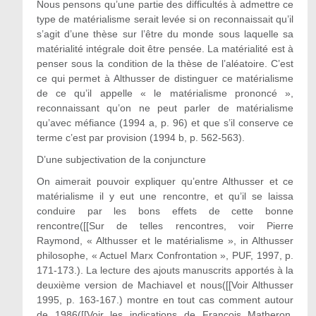
Nous pensons qu’une partie des difficultés à admettre ce
type de matérialisme serait levée si on reconnaissait qu’il
s’agit d’une thèse sur l’être du monde sous laquelle sa
matérialité intégrale doit être pensée. La matérialité est à
penser sous la condition de la thèse de l’aléatoire. C’est
ce qui permet à Althusser de distinguer ce matérialisme
de ce qu’il appelle « le matérialisme prononcé »,
reconnaissant qu’on ne peut parler de matérialisme
qu’avec méfiance (1994 a, p. 96) et que s’il conserve ce
terme c’est par provision (1994 b, p. 562-563).
D’une subjectivation de la conjuncture
On aimerait pouvoir expliquer qu’entre Althusser et ce
matérialisme il y eut une rencontre, et qu’il se laissa
conduire par les bons effets de cette bonne
rencontre([[Sur de telles rencontres, voir Pierre
Raymond, « Althusser et le matérialisme », in Althusser
philosophe, « Actuel Marx Confrontation », PUF, 1997, p.
171-173.). La lecture des ajouts manuscrits apportés à la
deuxième version de Machiavel et nous([[Voir Althusser
1995, p. 163-167.) montre en tout cas comment autour
de 1986([[Voir les indications de François Matheron,