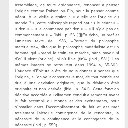
assemblage, de toute ordonnance, renoncer à penser
l’origine comme Raison ou Fin, pour la penser comme
néant. À la vieille question : < quelle est l'origine du
monde ? >, cette philosophie répond par : < le néant > –
< rien > – < je commence par rien > – < il n'y a pas de
commencement > » (ibid., p. 561)([[En écho, un bref et
lumineux texte de 1986, «Portrait du philosophe
matérialiste», dira que le philosophe matérialiste est un
homme qui «prend le train en marche, sans savoir ni
d’où il vient (origine), ni où il va (fin)» (Ibid., 581). Les
mêmes images se retrouvent dans 1994 a, 65-66.).
L’audace d’Épicure a été de nous donner à penser que
l’origine, si l’on veut conserver le mot, de tout monde est
due à une déviation originaire, que la déviation était
originaire et non dérivée (ibid., p. 541). Cette fonction
décisive accordée au clinamen conduit à remonter avant
le fait accompli du monde et des événements, pour
s’installer dans l’accomplissement du fait et assumer
totalement l’absolue contingence de la rencontre, la
nécessité de la contingence et la contingence de la
nécessité (ibid., p. 559).