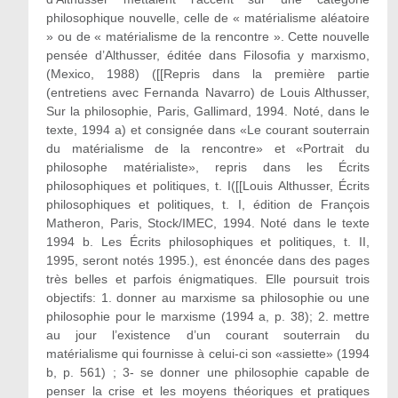
philosophique nouvelle, celle de « matérialisme aléatoire
» ou de « matérialisme de la rencontre ». Cette nouvelle
pensée d’Althusser, éditée dans Filosofia y marxismo,
(Mexico, 1988) ([[Repris dans la première partie
(entretiens avec Fernanda Navarro) de Louis Althusser,
Sur la philosophie, Paris, Gallimard, 1994. Noté, dans le
texte, 1994 a) et consignée dans «Le courant souterrain
du matérialisme de la rencontre» et «Portrait du
philosophe matérialiste», repris dans les Écrits
philosophiques et politiques, t. I([[Louis Althusser, Écrits
philosophiques et politiques, t. I, édition de François
Matheron, Paris, Stock/IMEC, 1994. Noté dans le texte
1994 b. Les Écrits philosophiques et politiques, t. II,
1995, seront notés 1995.), est énoncée dans des pages
très belles et parfois énigmatiques. Elle poursuit trois
objectifs: 1. donner au marxisme sa philosophie ou une
philosophie pour le marxisme (1994 a, p. 38); 2. mettre
au jour l’existence d’un courant souterrain du
matérialisme qui fournisse à celui-ci son «assiette» (1994
b, p. 561) ; 3- se donner une philosophie capable de
penser la crise et les moyens théoriques et pratiques