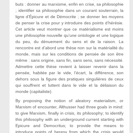
buts : donner au marxisme, enfin en crise, sa philosophie
; identifier sa philosophie dans un courant souterrain, la
ligne d’Épicure et de Démocrite ; se donner les moyens
de penser la crise pour y introduire des points d’hérésie.
Cet article veut montrer que ce matérialisme est moins
une philosophie nouvelle qu’une ontologie et une logique
du peu, du dénuement du sens et de la raison. La
rencontre est d’abord une thèse non sur la matérialité du
monde, mais sur les conditions de pensée de son être
même : sans origine, sans fin, sans sens, sans nécessité.
Admettre cette thèse revient à laisser revenir dans la
pensée, habitée par le vide, l’écart, la différence, son
dehors sous la figure des pratiques singulières de ceux
qui souffrent et luttent dans le vide et la déliaison du
monde (capitaliste).
By proposing the notion of aleatory materialism, or
Marxism of encounter, Althusser had three goals in mind:
to give Marxism, finally in crisis, its philosophy; to identify
this philosophy with an underground current starting with
Epicure and Democritus; to provide the means to
introduce points of heresy from which the crisis would