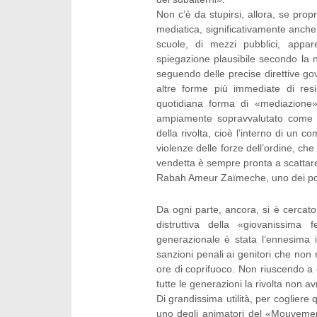
Non c’è da stupirsi, allora, se prop
mediatica, significativamente anche a
scuole, di mezzi pubblici, appare
spiegazione plausibile secondo la n
seguendo delle precise direttive go
altre forme più immediate di resi
quotidiana forma di «mediazione» 
ampiamente sopravvalutato come L
della rivolta, cioè l’interno di un 
violenze delle forze dell’ordine, ch
vendetta è sempre pronta a scattar
Rabah Ameur Zaïmeche, uno dei pochi
Da ogni parte, ancora, si è cercato 
distruttiva della «giovanissima
generazionale è stata l’ennesima 
sanzioni penali ai genitori che non r
ore di coprifuoco. Non riuscendo a 
tutte le generazioni la rivolta non 
Di grandissima utilità, per cogliere 
uno degli animatori del «Mouvemen