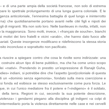
zy – e di una parte ampia della società francese, non solo di estrema
ppare lo spettrale prolungamento di una lunga guerra coloniale. E le
genza anticoloniale, l’ennesima battaglia di quel lungo e ininterrotto
na) che quotidianamente portano avanti nelle cité figli e nipoti dei
gli di migranti. Ma non solo loro. Nelle banlieues in rivolta, infatti, non
o la maggioranza. Sono molti, invece, i «français de souche», bianchi
i motivi dei loro fratelli e vicini «arabi», che hanno dato fuoco alle
riati. Queste insorgenze modificano e ridefiniscono la stessa storia
sito inconcluso e soprattutto non pacificato.
 riuscire a spiegare contro che cosa le rivolte sono indirizzate: una
a costruire alcun tipo di bene pubblico, ma che ha come unico scopo
ei «nativi». Prendendo in prestito un’espressione di Ranajit Guha,
dies» indiani, si potrebbe dire che l’aspetto (post)coloniale di questa
o di un «dominio senza egemonia», fondato sulla mera coercizione e
ere si fonda ed esibisce se stesso esclusivamente come pura forza. Le
, in cui l’unico mediatore fra il potere e l’«indigeno» è il soldato,
della terra. Regioni in cui, secondo la sua potente descrizione,
iolenza» i gendarmi piegano alla disciplina gli indigeni «a colpi di
’intermediario porta la violenza direttamente nelle case e nei cervelli