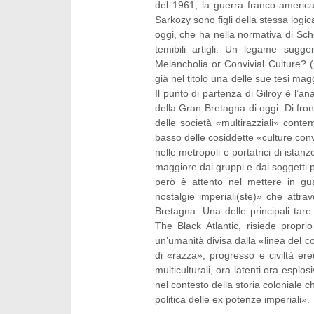
del 1961, la guerra franco-america
Sarkozy sono figli della stessa logica
oggi, che ha nella normativa di Sche
temibili artigli. Un legame sugger
Melancholia or Convivial Culture? (
già nel titolo una delle sue tesi maggi
Il punto di partenza di Gilroy è l’an
della Gran Bretagna di oggi. Di fronte
delle società «multirazziali» contem
basso delle cosiddette «culture convi
nelle metropoli e portatrici di ista
maggiore dai gruppi e dai soggetti p
però è attento nel mettere in gua
nostalgie imperiali(ste)» che attr
Bretagna. Una delle principali tare 
The Black Atlantic, risiede proprio
un’umanità divisa dalla «linea del co
di «razza», progresso e civiltà ered
multiculturali, ora latenti ora espl
nel contesto della storia coloniale
politica delle ex potenze imperiali».