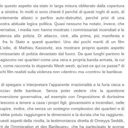
rio questo aspetto sia stato in larga misura obliterato dalla copertura
 sinistra. In molti si sono chiesti il perché di questi roghi di auto, di
ntemente afasici o perfino auto-distruttivi, perché privi di una
ostra abituale logica politica. Quasi nessuno ha notato, invece, che
vernative, i media non hanno mostrato i commissariati incendiati e le
stenza alla polizia. Di attacco, cioè, alla prima, più manifesta e
fra lo Stato e questi quartieri. Uno dei pochi meriti di un film
’odio, di Mathieu Kassovitz, era mostrare proprio questo aspetto
commissariato di polizia devastato dal fuoco. Da quei luoghi partono le
e agiscono nei quartieri come una vera e propria banda armata, la cui
e, come racconta lo stupendo Wesh wesh, qu’est-ce qui ce passe? di
 film realisti sulla violenza non «dentro» ma «contro» le banlieue.
di spiegare o interpretare l’apparente irrazionalità e la furia cieca e
 feccia» delle banlieue. Senza poter vedere che la questione
invenzione governativa, ad esempio con l’imposizione di durissime
iescono a tenere a casa i propri figli, giovanissimi e incendiari, nelle
capire, inoltre, che senza un sostegno complessivo dei quartieri e di
avrebbe potuto raggiungere le dimensioni e la durata che ha raggiunto.
questi aspetti della rivolta, la testimonianza diretta di Omeyya Seddik,
t de l’Immigration et des Banlieues», che ha partecipato le scorse