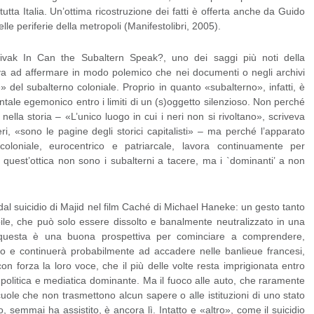
tutta Italia. Un’ottima ricostruzione dei fatti è offerta anche da Guido
elle periferie della metropoli (Manifestolibri, 2005).
ivak In Can the Subaltern Speak?, uno dei saggi più noti della
tava ad affermare in modo polemico che nei documenti o negli archivi
e» del subalterno coloniale. Proprio in quanto «subalterno», infatti, è
tale egemonico entro i limiti di un (s)oggetto silenzioso. Non perché
nella storia – «L’unico luogo in cui i neri non si rivoltano», scriveva
ri, «sono le pagine degli storici capitalisti» – ma perché l’apparato
 coloniale, eurocentrico e patriarcale, lavora continuamente per
n quest’ottica non sono i subalterni a tacere, ma i `dominanti’ a non
al suicidio di Majid nel film Caché di Michael Haneke: un gesto tanto
bile, che può solo essere dissolto e banalmente neutralizzato in una
e questa è una buona prospettiva per cominciare a comprendere,
o e continuerà probabilmente ad accadere nelle banlieue francesi,
on forza la loro voce, che il più delle volte resta imprigionata entro
 politica e mediatica dominante. Ma il fuoco alle auto, che raramente
scuole che non trasmettono alcun sapere o alle istituzioni di uno stato
 semmai ha assistito, è ancora lì. Intatto e «altro», come il suicidio