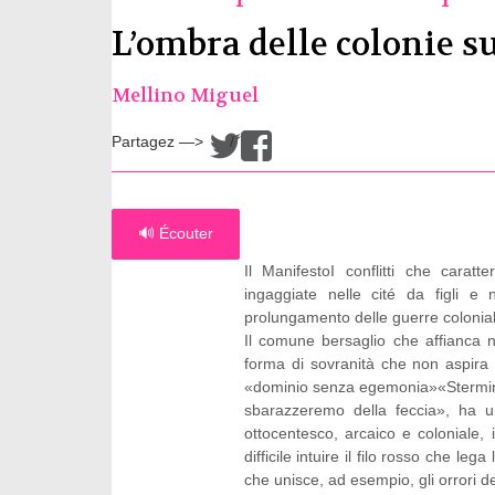
L’ombra delle colonie s
Mellino Miguel
Partagez —>
/
🔊 Écouter
Il ManifestoI conflitti che caratt
ingaggiate nelle cité da figli e 
prolungamento delle guerre colonial
Il comune bersaglio che affianca ne
forma di sovranità che non aspira a
«dominio senza egemonia»«Sterminat
sbarazzeremo della feccia», ha ur
ottocentesco, arcaico e coloniale,
difficile intuire il filo rosso che leg
che unisce, ad esempio, gli orrori del