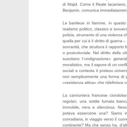
di Majid. Come il Reale lacaniano,
Benjamin, comunica immediatamente 
Le banlieue in fiamme, in questo
realismo politico, classico e sovve
polizia, strumento di una violenza c
quella per cui è il diritto di guerra
sovranità, che struttura il rapporto
o postcoloniale. Nel diritto della 
suscitano l’«indignazione» genera
moralistico, ma il sapore di un confl
sociali e contesta il preteso unive
non semplicemente una forma di go
«resistenza attiva» che ridefinisce 
La cannoniera francese ciondolava
regolari, una sottile fumata bian
immobile, nera e silenziosa. Ness
poteva essercene una? Siamo in 
conradiana, in viaggio verso il cu
continente? Ma che senso ha, d’altr