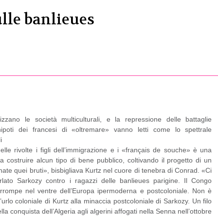
ulle banlieues
erizzano le società multiculturali, e la repressione delle battaglie
nipoti dei francesi di «oltremare» vanno letti come lo spettrale
i
lle rivolte i figli dell’immigrazione e i «français de souche» è una
 costruire alcun tipo di bene pubblico, coltivando il progetto di un
e quei bruti», bisbigliava Kurtz nel cuore di tenebra di Conrad. «Ci
lato Sarkozy contro i ragazzi delle banlieues parigine. Il Congo
 irrompe nel ventre dell’Europa ipermoderna e postcoloniale. Non è
a l’urlo coloniale di Kurtz alla minaccia postcoloniale di Sarkozy. Un filo
la conquista dell’Algeria agli algerini affogati nella Senna nell’ottobre