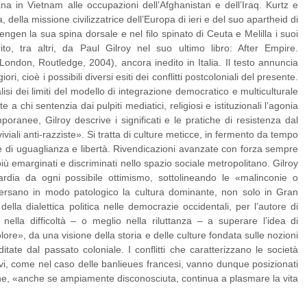
na in Vietnam alle occupazioni dell’Afghanistan e dell’Iraq. Kurtz e
, della missione civilizzatrice dell’Europa di ieri e del suo apartheid di
ngen la sua spina dorsale e nel filo spinato di Ceuta e Melilla i suoi
ito, tra altri, da Paul Gilroy nel suo ultimo libro: After Empire.
London, Routledge, 2004), ancora inedito in Italia. Il testo annuncia
ori, cioè i possibili diversi esiti dei conflitti postcoloniali del presente.
alisi dei limiti del modello di integrazione democratico e multiculturale
 a chi sentenzia dai pulpiti mediatici, religiosi e istituzionali l’agonia
poranee, Gilroy descrive i significati e le pratiche di resistenza dal
viali anti-razziste». Si tratta di culture meticce, in fermento da tempo
nze di uguaglianza e libertà. Rivendicazioni avanzate con forza sempre
iù emarginati e discriminati nello spazio sociale metropolitano. Gilroy
rdia da ogni possibile ottimismo, sottolineando le «malinconie o
aversano in modo patologico la cultura dominante, non solo in Gran
della dialettica politica nelle democrazie occidentali, per l’autore di
 nella difficoltà – o meglio nella riluttanza – a superare l’idea di
lore», da una visione della storia e delle culture fondata sulle nozioni
itate dal passato coloniale. I conflitti che caratterizzano le società
osivi, come nel caso delle banlieues francesi, vanno dunque posizionati
 che, «anche se ampiamente disconosciuta, continua a plasmare la vita