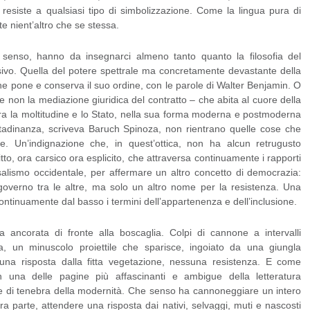
 resiste a qualsiasi tipo di simbolizzazione. Come la lingua pura di
nient’altro che se stessa.
 senso, hanno da insegnarci almeno tanto quanto la filosofia del
rsivo. Quella del potere spettrale ma concretamente devastante della
he pone e conserva il suo ordine, con le parole di Walter Benjamin. O
 – e non la mediazione giuridica del contratto – che abita al cuore della
 fra la moltitudine e lo Stato, nella sua forma moderna e postmoderna
cittadinanza, scriveva Baruch Spinoza, non rientrano quelle cose che
le. Un’indignazione che, in quest’ottica, non ha alcun retrugusto
itto, ora carsico ora esplicito, che attraversa continuamente i rapporti
rsalismo occidentale, per affermare un altro concetto di democrazia:
verno tra le altre, ma solo un altro nome per la resistenza. Una
continuamente dal basso i termini dell’appartenenza e dell’inclusione.
 ancorata di fronte alla boscaglia. Colpi di cannone a intervalli
ca, un minuscolo proiettile che sparisce, ingoiato da una giungla
una risposta dalla fitta vegetazione, nessuna resistenza. E come
una delle pagine più affascinanti e ambigue della letteratura
ore di tenebra della modernità. Che senso ha cannoneggiare un intero
a parte, attendere una risposta dai nativi, selvaggi, muti e nascosti