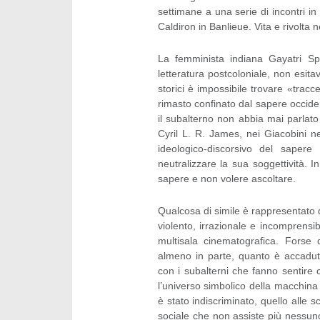
settimane a una serie di incontri in 
Caldiron in Banlieue. Vita e rivolta n
La femminista indiana Gayatri Sp
letteratura postcoloniale, non esi
storici è impossibile trovare «tracc
rimasto confinato dal sapere occiden
il subalterno non abbia mai parlato 
Cyril L. R. James, nei Giacobini ne
ideologico-discorsivo del sapere
neutralizzare la sua soggettività. I
sapere e non volere ascoltare.
Qualcosa di simile è rappresentato d
violento, irrazionale e incomprensi
multisala cinematografica. Fors
almeno in parte, quanto è accadut
con i subalterni che fanno sentire c
l’universo simbolico della macchina
è stato indiscriminato, quello alle 
sociale che non assiste più nessuno,