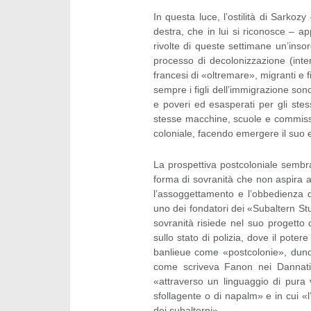
In questa luce, l’ostilità di Sarko
destra, che in lui si riconosce – a
rivolte di queste settimane un’insor
processo di decolonizzazione (inter
francesi di «oltremare», migranti e fi
sempre i figli dell’immigrazione son
e poveri ed esasperati per gli stess
stesse macchine, scuole e commissa
coloniale, facendo emergere il suo e
La prospettiva postcoloniale sembra
forma di sovranità che non aspira 
l’assoggettamento e l’obbedienza d
uno dei fondatori dei «Subaltern Stu
sovranità risiede nel suo progett
sullo stato di polizia, dove il pot
banlieue come «postcolonie», dunque
come scriveva Fanon nei Dannati 
«attraverso un linguaggio di pura v
sfollagente o di napalm» e in cui «l
dei subalterni».