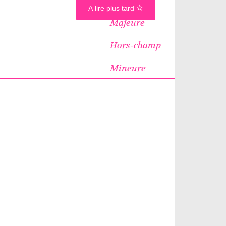
A lire plus tard
Majeure
Hors-champ
Mineure