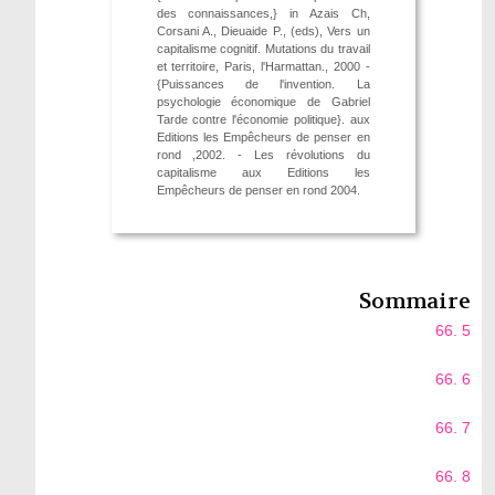
des connaissances,} in Azais Ch,
Corsani A., Dieuaide P., (eds), Vers un
capitalisme cognitif. Mutations du travail
et territoire, Paris, l'Harmattan., 2000 -
{Puissances de l'invention. La
psychologie économique de Gabriel
Tarde contre l'économie politique}. aux
Editions les Empêcheurs de penser en
rond ,2002. - Les révolutions du
capitalisme aux Editions les
Empêcheurs de penser en rond 2004.
Sommaire
66. 5
66. 6
66. 7
66. 8