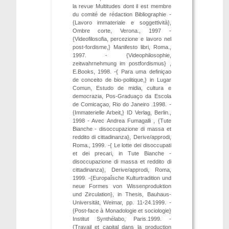
la revue Multitudes dont il est membre
du comité de rédaction Bibliographie -
{Lavoro immateriale e soggettività},
Ombre corte, Verona., 1997 -
{Videofilosofia, percezione e lavoro nel
post-fordisme,} Manifesto libri, Roma.,
1997. - {Videophilosophie,
zeitwahrnehmung im postfordismus} ,
E.Books, 1998. -{ Para uma definiçao
de conceito de bio-politique,} in Lugar
Comun, Estudo de midia, cultura e
democrazia, Pos-Graduaço da Escola
de Comicaçao, Rio do Janeiro .1998. -
{Immaterielle Arbeit,} ID Verlag, Berlin.,
1998 - Avec Andrea Fumagalli , {Tute
Bianche - disoccupazione di massa et
reddito di cittadinanza}, Derive/approdi,
Roma., 1999. -{ Le lotte dei disoccupati
et dei precari, in Tute Bianche -
disoccupazione di massa et reddito di
cittadinanza}, Derive/approdi, Roma,
1999. -{Europaîsche Kulturtradition und
neue Formes von Wissenproduktion
und Zirculation}, in Thesis, Bauhaus-
Universität, Weimar, pp. 11-24.1999. -
{Post-face à Monadologie et sociologie}
Institut Synthélabo, Paris.1999. -
{Travail et capital dans la production