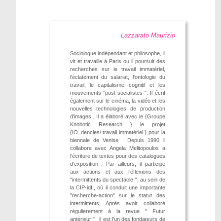
Lazzarato Maurizio
Sociologue indépendant et philosophe, il
vit et travaille à Paris où il poursuit des
recherches sur le travail immatériel,
l'éclatement du salariat, l'ontologie du
travail, le capitalisme cognitif et les
mouvements "post-socialistes ". Il écrit
également sur le cinéma, la vidéo et les
nouvelles technologies de production
d'images . Il a élaboré avec le {Groupe
Knobotic Research } le projet
{IO_dencies/ travail immatériel } pour la
biennale de Venise . Depuis 1990 il
collabore avec Angela Melitopoulos a
l'écriture de textes pour des catalogues
d'exposition . Par ailleurs, il participe
aux actions et aux réflexions des
"intermittents du spectacle ", au sein de
la CIP-idf., où il conduit une importante
"recherche-action" sur le statut des
intermittents; Aprés avoir collaboré
régulierement à la revue " Futur
antérieur " , il est l'un des fondateurs de