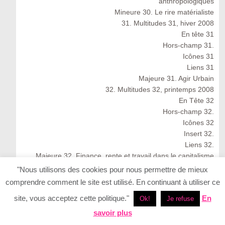
anthropologiques
Mineure 30. Le rire matérialiste
31. Multitudes 31, hiver 2008
En tête 31
Hors-champ 31.
Icônes 31
Liens 31
Majeure 31. Agir Urbain
32. Multitudes 32, printemps 2008
En Tête 32
Hors-champ 32.
Icônes 32
Insert 32.
Liens 32.
Majeure 32. Finance, rente et travail dans le capitalisme
cognitif
"Nous utilisons des cookies pour nous permettre de mieux
Multitudes 32 : Spring 2008
comprendre comment le site est utilisé. En continuant à utiliser ce
33. Multitudes 33, été 2008
site, vous acceptez cette politique."
En
Ok!
Je refuse
33. Multitudes 33 : Summer 2008
En Tête 33
savoir plus
Icônes 33. Ernesto Neto