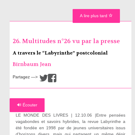
A lire plus tard
26. Multitudes n°26 vu par la presse
A travers le “Labyrinthe” postcolonial
Birnbaum Jean
Partagez —>
/
🔊 Écouter
LE MONDE DES LIVRES | 12.10.06 |Entre pensées
vagabondes et savoirs hybrides, la revue Labyrinthe a
été fondée en 1998 par de jeunes universitaires issus
d’horizons divers, mais qui partagent un même désir