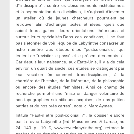
d'”indiscipline” : contre les cloisonnements institutionnels
et la segmentation des disciplines, il s’agissait d’inventer
un atelier où de jeunes chercheurs pourraient se
retrouver afin d’échanger textes et idées, quels que
soient leurs galons, leurs orientations théoriques et
surtout leurs spécialités.Dans ces conditions, il ne faut
pas s’étonner de voir l’équipe de Labyrinthe consacrer un
riche numéro aux études dites “postcoloniales”, qui
tentent de “revisiter le passé et le présent des empires”.
Car depuis leur naissance, aux Etats-Unis, il y a de cela
environ un quart de siècle, ces études se distinguent par
leur vocation éminemment transdisciplinaire, à la
charnière de l’histoire, de la littérature, de la philosophie
ou encore des études féministes. Ainsi ce champ de
recherche permet-il une “mise en danger volontaire de
nos topographies scientifiques acquises, de nos petites
patries et de nos prés carrés”, note ici Marc Aymes.
Intitulé “Faut-il être post-colonial ?”, le dossier élaboré
par la revue Labyrinthe (Ed. Maisonneuve & Larose, no
24, 140 p., 10 €, www.revuelabyrinthe.org) retrace la