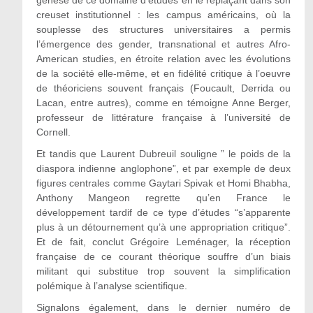
genèse de ce domaine d’études en le replaçant dans son
creuset institutionnel : les campus américains, où la
souplesse des structures universitaires a permis
l’émergence des gender, transnational et autres Afro-
American studies, en étroite relation avec les évolutions
de la société elle-même, et en fidélité critique à l’oeuvre
de théoriciens souvent français (Foucault, Derrida ou
Lacan, entre autres), comme en témoigne Anne Berger,
professeur de littérature française à l’université de
Cornell.
Et tandis que Laurent Dubreuil souligne ” le poids de la
diaspora indienne anglophone”, et par exemple de deux
figures centrales comme Gaytari Spivak et Homi Bhabha,
Anthony Mangeon regrette qu’en France le
développement tardif de ce type d’études “s’apparente
plus à un détournement qu’à une appropriation critique”.
Et de fait, conclut Grégoire Leménager, la réception
française de ce courant théorique souffre d’un biais
militant qui substitue trop souvent la simplification
polémique à l’analyse scientifique.
Signalons également, dans le dernier numéro de