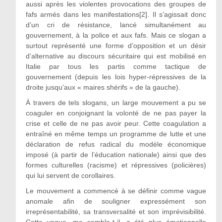
aussi après les violentes provocations des groupes de
fafs armés dans les manifestations[2]. Il s’agissait donc
d’un cri de résistance, lancé simultanément au
gouvernement, à la police et aux fafs. Mais ce slogan a
surtout représenté une forme d’opposition et un désir
d’alternative au discours sécuritaire qui est mobilisé en
Italie par tous les partis comme tactique de
gouvernement (depuis les lois hyper-répressives de la
droite jusqu’aux « maires shérifs » de la gauche).
À travers de tels slogans, un large mouvement a pu se
coaguler en conjoignant la volonté de ne pas payer la
crise et celle de ne pas avoir peur. Cette coagulation a
entraîné en même temps un programme de lutte et une
déclaration de refus radical du modèle économique
imposé (à partir de l’éducation nationale) ainsi que des
formes culturelles (racisme) et répressives (policières)
qui lui servent de corollaires.
Le mouvement a commencé à se définir comme vague
anomale afin de souligner expressément son
irreprésentabilité, sa transversalité et son imprévisibilité.
Cette vague, me semble-t-il, a été plus émotionnelle