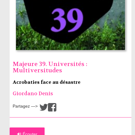
Majeure 39. Universités :
Multiversitudes
Acrobaties face au désastre
Giordano Denis
Partagez —>
/
🔊 Écouter