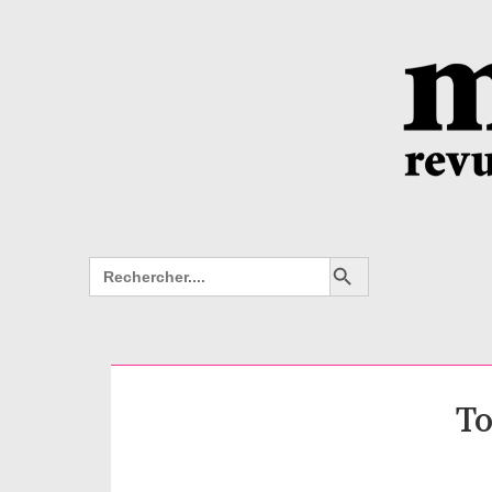
Search Button
Search
for:
To