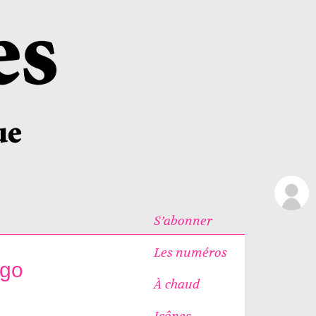
S’abonner
Les numéros
igo
À chaud
Icônes