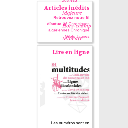
Articles inédits
Majeure
Retrouvez notre fil
d'actualité
Chroniques
Hors-champ
algériennes
Chronique
Gilets Jaunes
Mineure
Lire en ligne
Les numéros sont en