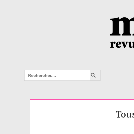
Search Button
Search
for:
Tous