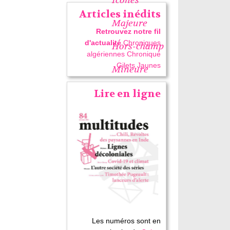
Articles inédits
Majeure
Retrouvez notre fil
d'actualité
Chroniques
Hors-champ
algériennes
Chronique
Gilets Jaunes
Mineure
Lire en ligne
Les numéros sont en