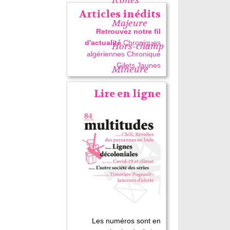
Articles inédits
Majeure
Retrouvez notre fil
d'actualité
Chroniques
Hors-champ
algériennes
Chronique
Gilets Jaunes
Mineure
Lire en ligne
Les numéros sont en