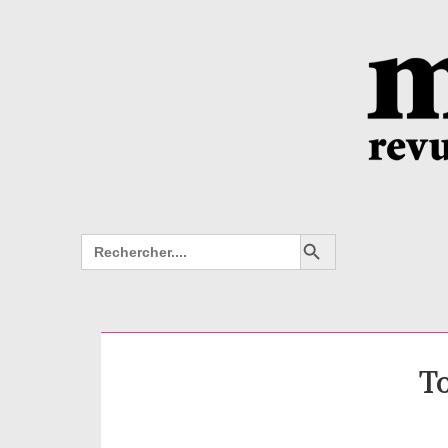
Search Button
Search
for:
To