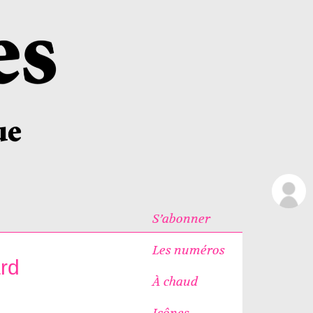
S’abonner
Les numéros
ard
À chaud
Icônes