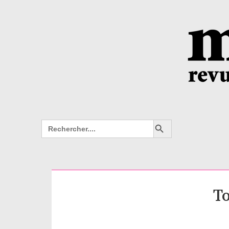
Search Button
Search
for:
To