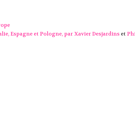
rope
Italie, Espagne et Pologne, par
Xavier Desjardins
et
Phi