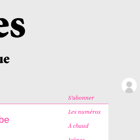
S’abonner
Les numéros
èbe
À chaud
Icônes