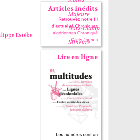
Articles inédits
Majeure
Retrouvez notre fil
d'actualité
Chroniques
Hors-champ
algériennes
Chronique
lippe Estèbe
Gilets Jaunes
Mineure
Lire en ligne
Les numéros sont en