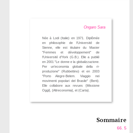
Ongaro Sara
Née à Lodi (Italie) en 1971. Diplômée
en philosophie de l'Université de
Sienne, elle est titulaire du Master
"Femmes et développement" de
l'Université d'York (G.B.). Elle a publié
en 2001 "Le donne e la globalizzazione.
Per un'economia globale della ri-
produzione" (Rubbettino) et en 2003
"Porto Alegre-Belem. Viaggio nei
movimenti popolari del Brasile" (Berti).
Elle collabore aux revues {Missione
Oggi}, {Altreconomia}, et {Carta}.
Sommaire
66. 5