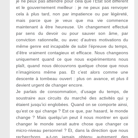
je ne peux pas attendre pour cela que l’État soit différent
et le gouvernement meilleur : je ne peux pas renvoyer
cela à plus tard, non par impatience ou par légèreté,
mais parce que je veux que ma vie commence
maintenant à être heureuse. Un changement effectué
par sens du devoir ou pour sauver son âme, par
conviction rationnelle, ou avec d’autres motivations du
même genre est incapable de subir l’épreuve du temps,
d’être vraiment contagieux et efficace. Nous changeons
uniquement quand ce que nous expérimentons nous
plaît, quand nous découvrons quelque chose que nous
n’imaginions même pas. Et c’est alors comme une
descente à tombeau ouvert : plus on avance, et plus il
devient urgent de changer encore.
Je parlais de consommation, d’usage du temps, de
soustraire aux circuits du marché des activités qui y
étaient jusqu’ici englobées. Quand on se comporte ainsi,
qu’est ce qui change ? Est ce que, par hasard, le monde
change ? Mais quelqu’un peut il nous montrer en quoi
changer le monde serait autre chose que changer ce
micro-niveau personnel ? Et, dans la direction que nous
recherchons, a-t-on jamais obtenu autrement des