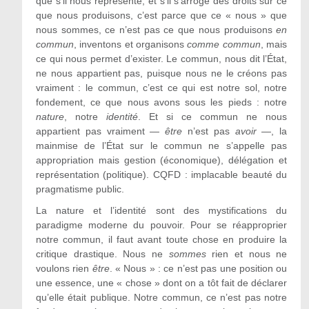
que s’il nous représente, et s’il s’arroge des droits sur ce
que nous produisons, c’est parce que ce « nous » que
nous sommes, ce n’est pas ce que nous produisons
en
commun
, inventons et organisons
comme commun
, mais
ce qui nous permet d’exister. Le commun, nous dit l’État,
ne nous appartient pas, puisque nous ne le créons pas
vraiment : le commun, c’est ce qui est notre sol, notre
fondement, ce que nous avons sous les pieds : notre
nature
, notre
identité
. Et si ce commun ne nous
appartient pas vraiment —
être
n’est pas
avoir
—, la
mainmise de l’État sur le commun ne s’appelle pas
appropriation mais gestion (économique), délégation et
représentation (politique). CQFD : implacable beauté du
pragmatisme public.
La nature et l’identité sont des mystifications du
paradigme moderne du pouvoir. Pour se réapproprier
notre commun, il faut avant toute chose en produire la
critique drastique. Nous ne
sommes
rien et nous ne
voulons rien
être
. « Nous » : ce n’est pas une position ou
une essence, une « chose » dont on a tôt fait de déclarer
qu’elle était publique. Notre commun, ce n’est pas notre