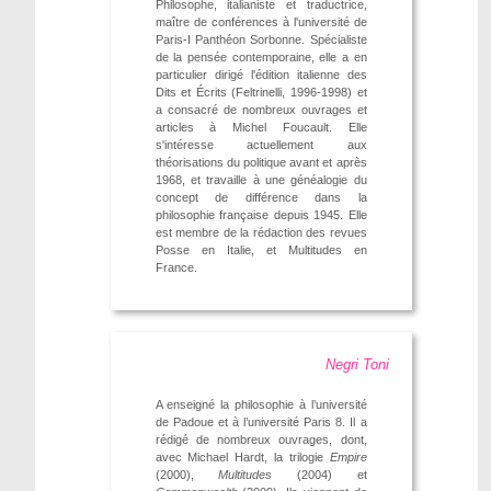
Philosophe, italianiste et traductrice,
maître de conférences à l'université de
Paris-I Panthéon Sorbonne. Spécialiste
de la pensée contemporaine, elle a en
particulier dirigé l'édition italienne des
Dits et Écrits (Feltrinelli, 1996-1998) et
a consacré de nombreux ouvrages et
articles à Michel Foucault. Elle
s'intéresse actuellement aux
théorisations du politique avant et après
1968, et travaille à une généalogie du
concept de différence dans la
philosophie française depuis 1945. Elle
est membre de la rédaction des revues
Posse en Italie, et Multitudes en
France.
Negri Toni
A enseigné la philosophie à l’université
de Padoue et à l’université Paris 8. Il a
rédigé de nombreux ouvrages, dont,
avec Michael Hardt, la trilogie
Empire
(2000),
Multitudes
(2004) et