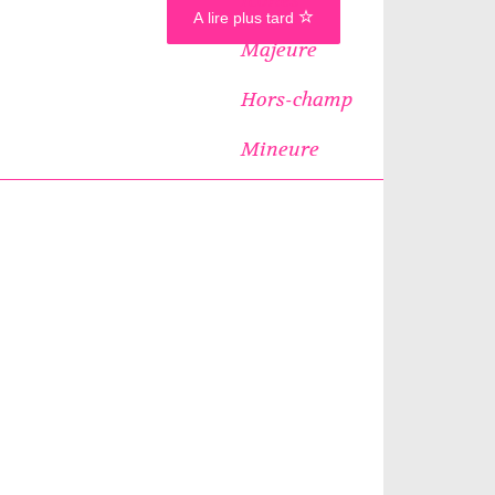
A lire plus tard
Majeure
Hors-champ
Mineure