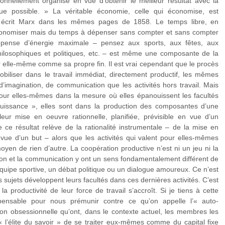
onnellement organisé en vue d’obtenir le meilleur résultat avec la
ue possible. » La véritable économie, celle qui économise, est
 écrit Marx dans les mêmes pages de 1858. Le temps libre, en
conomiser mais du temps à dépenser sans compter et sans compter
épense d’énergie maximale – pensez aux sports, aux fêtes, aux
ilosophiques et politiques, etc. – est même une composante de la
r elle-même comme sa propre fin. Il est vrai cependant que le procès
biliser dans le travail immédiat, directement productif, les mêmes
 d’imagination, de communication que les activités hors travail. Mais
 pour elles-mêmes dans la mesure où elles épanouissent les facultés
 jouissance », elles sont dans la production des composantes d’une
 leur mise en oeuvre rationnelle, planifiée, prévisible en vue d’un
e ce résultat relève de la rationalité instrumentale – de la mise en
vue d’un but – alors que les activités qui valent pour elles-mêmes
yen de rien d’autre. La coopération productive n’est ni un jeu ni la
ction et la communication y ont un sens fondamentalement différent de
 équipe sportive, un débat politique ou un dialogue amoureux. Ce n’est
s sujets développent leurs facultés dans ces dernières activités. C’est
a productivité de leur force de travail s’accroît. Si je tiens à cette
dispensable pour nous prémunir contre ce qu’on appelle l’« auto-
façon obsessionnelle qu’ont, dans le contexte actuel, les membres les
 « l’élite du savoir » de se traiter eux-mêmes comme du capital fixe