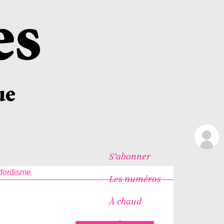
S’abonner
tfordisme
Les numéros
À chaud
Icônes