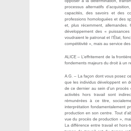
opposer à la détermination, transm
processus alternatifs d’acquisit
capacités, des savoirs et des 
professions homologuées et des spéc
et, plus récemment, allemandes. C
développement des « puissances
voudraient le patronat et l’État, fon
compétitivité », mais au service des 
ALICE – L’effritement de la frontière
fondements majeurs du droit à un r
A.G. – La façon dont vous posez ce
que les individus développent en d
de ce dernier au sein d’un procès d
activités hors travail sont indir
rémunérées à ce titre, socialem
interprétation fondamentalement pr
production en son centre. Tout d’abo
vue du procès de production », mais
La différence entre travail et hors-