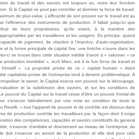
vision du travail et des savoirs ont toujours eu, outre leur fonction
on. Si le Capital ne peut pas contrôler et dominer la force de travail,
aximum de plus-value. L’efficacité de son pouvoir sur le travail est au
 l’efficience des instruments de production. Il fallait jusqu’ici que
ical de leurs propriétaires, qu’ils soient, à la manière des
ppropriables par les travailleurs et les usagers. En principe, quand
 capacité de jugement, de réaction à l’imprévu, d’auto-organisation,
ve et la forme principale de capital fixe, une brèche s’ouvre dans les
lui-ci se trouve dans cette situation inédite d’avoir à « valoriser » ce
 production immédiat », écrit Marx, est à la fois force de travail et
n himself ». La propriété privée de ce « capital humain » étant
té capitaliste privée de l’entreprise tend à devenir problématique. À
onopoliser le savoir, le Capital exerce son pouvoir sur le découpage,
’évaluation et la subdivision des savoirs, et sur les conditions de
Le pouvoir du Capital sur le travail cesse d’être un pouvoir frontal de
pour s’exercer latéralement par une mise en condition de toute la
Revelli, « tout l’appareil de pouvoir et de contrôle est dissous dans
me de production contrôle les travailleurs par la façon dont il exige
riation des compétences, capacités et savoirs constitutifs du general
mble, s’exercer d’emblée et directement au niveau de l’entreprise, du
le doit s’exercer en amont de la production et elle doit pour cela