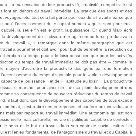
um. La maximisation de leur productivité, créativité, compétitivité est
ils font en dehors du travail immédiat. La pratique des sports et des
 et voyages, etc. tout cela fait partie pour eux du « travail » parce que
ien ou à l’accroissement du « capital humain » qu’ils sont pour eux-
alculé, la seule fin est le profit, la puissance. Or quand Marx écrit
r le développement de l’individu rétroagit comme force productive la
tive du travail », il remarque dans le même paragraphe que cet
ravail a pour effet et doit avoir pour but de permettre la réduction du
libération du temps pour « le loisir aussi bien que pour les activités
réduction du temps de travail immédiat ne doit pas être – comme le
 le moyen d’accroître la productivité des gens par une formation
is l’accroissement du temps disponible pour le « plein développement
apacité de jouissance » et de l’« aptitude au loisir ». La productivité
-dessus le marché, pour ainsi dire, de ce plein développement des
 comme sa conséquence de nouvelles réductions du temps de travail
ond, il faut donc que le développement des capacités de tous excède
 immédiat, c’est-à-dire des entreprises, et confère aux individus une
ns mais par rapport au travail immédiat. Une autonomie qui est non
ssionnelle mais culturelle, morale et politique, capable de contester,
r le sens et le but du travail dans son contexte social, culturel et
qui est l’enjeu fondamental de l’antagonisme du travail et du Capital à