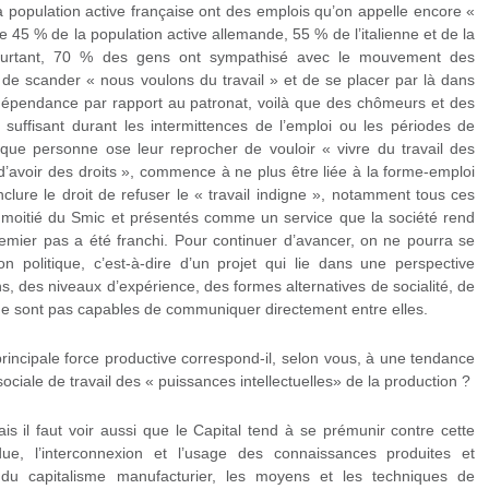
population active française ont des emplois qu’on appelle encore «
 45 % de la population active allemande, 55 % de l’italienne et de la
Pourtant, 70 % des gens ont sympathisé avec le mouvement des
 de scander « nous voulons du travail » et de se placer par là dans
 dépendance par rapport au patronat, voilà que des chômeurs et des
 suffisant durant les intermittences de l’emploi ou les périodes de
que personne ose leur reprocher de vouloir « vivre du travail des
 d’avoir des droits », commence à ne plus être liée à la forme-emploi
nclure le droit de refuser le « travail indigne », notamment tous ces
 moitié du Smic et présentés comme un service que la société rend
emier pas a été franchi. Pour continuer d’avancer, on ne pourra se
n politique, c’est-à-dire d’un projet qui lie dans une perspective
s, des niveaux d’expérience, des formes alternatives de socialité, de
ne sont pas capables de communiquer directement entre elles.
incipale force productive correspond-il, selon vous, à une tendance
sociale de travail des « puissances intellectuelles» de la production ?
ais il faut voir aussi que le Capital tend à se prémunir contre cette
ndue, l’interconnexion et l’usage des connaissances produites et
 du capitalisme manufacturier, les moyens et les techniques de