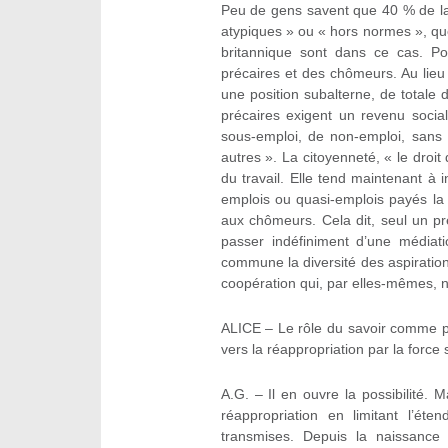
Peu de gens savent que 40 % de la 
atypiques » ou « hors normes », que
britannique sont dans ce cas. 
précaires et des chômeurs. Au lieu
une position subalterne, de totale
précaires exigent un revenu social
sous-emploi, de non-emploi, sans 
autres ». La citoyenneté, « le droit
du travail. Elle tend maintenant à i
emplois ou quasi-emplois payés la
aux chômeurs. Cela dit, seul un pr
passer indéfiniment d’une médiatio
commune la diversité des aspiration
coopération qui, par elles-mêmes, 
ALICE – Le rôle du savoir comme pr
vers la réappropriation par la force 
A.G. – Il en ouvre la possibilité. M
réappropriation en limitant l’éte
transmises. Depuis la naissance