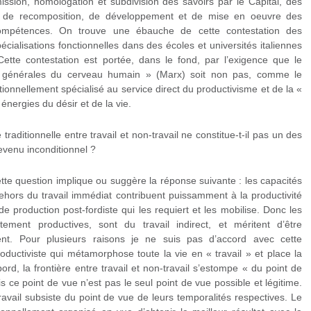
ission, homologation et subdivision des savoirs par le Capital, des
ion, de recomposition, de développement et de mise en oeuvre des
compétences. On trouve une ébauche de cette contestation des
ialisations fonctionnelles dans des écoles et universités italiennes
ette contestation est portée, dans le fond, par l’exigence que le
 générales du cerveau humain » (Marx) soit non pas, comme le
ctionnellement spécialisé au service direct du productivisme et de la «
énergies du désir et de la vie.
 traditionnelle entre travail et non-travail ne constitue-t-il pas un des
evenu inconditionnel ?
tte question implique ou suggère la réponse suivante : les capacités
ehors du travail immédiat contribuent puissamment à la productivité
e production post-fordiste qui les requiert et les mobilise. Donc les
ectement productives, sont du travail indirect, et méritent d’être
ent. Pour plusieurs raisons je ne suis pas d’accord avec cette
oductiviste qui métamorphose toute la vie en « travail » et place la
rd, la frontière entre travail et non-travail s’estompe « du point de
 ce point de vue n’est pas le seul point de vue possible et légitime.
travail subsiste du point de vue de leurs temporalités respectives. Le