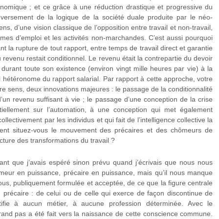
conomique ; et ce grâce à une réduction drastique et progressive du
nversement de la logique de la société duale produite par le néo-
sens, d’une vision classique de l’opposition entre travail et non-travail,
formes d’emploi et les activités non-marchandes. C’est aussi pourquoi
t la rupture de tout rapport, entre temps de travail direct et garantie
u revenu restait conditionnel. Le revenu était la contrepartie du devoir
durant toute son existence (environ vingt mille heures par vie) à la
l hétéronome du rapport salarial. Par rapport à cette approche, votre
otre sens, deux innovations majeures : le passage de la conditionnalité
 d’un revenu suffisant à vie ; le passage d’une conception de la crise
ntiellement sur l’automation, à une conception qui met également
ollectivement par les individus et qui fait de l’intelligence collective la
ment situez-vous le mouvement des précaires et des chômeurs de
lecture des transformations du travail ?
que j’avais espéré sinon prévu quand j’écrivais que nous nous
ur en puissance, précaire en puissance, mais qu’il nous manque
s, publiquement formulée et acceptée, de ce que la figure centrale
u précaire : de celui ou de celle qui exerce de façon discontinue de
ntifie à aucun métier, à aucune profession déterminée. Avec le
rand pas a été fait vers la naissance de cette conscience commune.