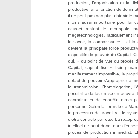
production, l’organisation et la di
productive, une fonction de dominati
il ne peut pas non plus obtenir le m
moins aussi importante pour lui que
ceux-ci restent le monopole rad
mégatechnologies, radicalement ina
le savoir, la connaissance – et la
devient la principale force producti
dispositifs de pouvoir du Capital. Ce
qui, « du point de vue du procès de
Capital, capital fixe « being ma
manifestement impossible, la proprié
défaut de pouvoir s’approprier et m
la transmission, l’homologation, l
possibilité de leur mise en oeuvre. 
contrainte et de contrôle direct 
personne. Selon la formule de Marco 
le processus de travail » ; le systè
d’être contrôlé par eux. La réapprop
intellect ne peut donc, dans l’ense
procès de production immédiat. El