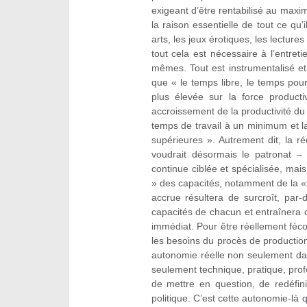
exigeant d’être rentabilisé au maxim
la raison essentielle de tout ce qu’
arts, les jeux érotiques, les lectures
tout cela est nécessaire à l’entret
mêmes. Tout est instrumentalisé et c
que « le temps libre, le temps pou
plus élevée sur la force produc
accroissement de la productivité du t
temps de travail à un minimum et la 
supérieures ». Autrement dit, la 
voudrait désormais le patronat –
continue ciblée et spécialisée, ma
» des capacités, notamment de la « c
accrue résultera de surcroît, par
capacités de chacun et entraînera
immédiat. Pour être réellement féc
les besoins du procès de production
autonomie réelle non seulement da
seulement technique, pratique, profe
de mettre en question, de redéfini
politique. C’est cette autonomie-là 