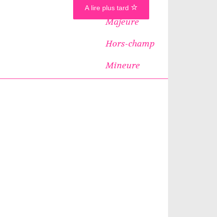
A lire plus tard
Majeure
Hors-champ
Mineure