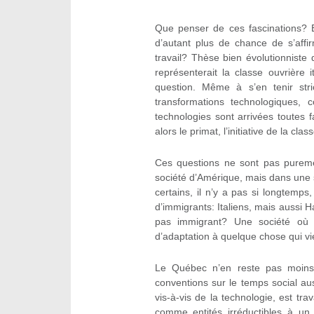
Que penser de ces fascinations? Ell
d’autant plus de chance de s’affi
travail? Thèse bien évolutionnist
représenterait la classe ouvrière 
question. Même à s’en tenir stri
transformations technologiques,
technologies sont arrivées toutes f
alors le primat, l’initiative de la c
Ces questions ne sont pas puremen
société d’Amérique, mais dans une so
certains, il n’y a pas si longtemp
d’immigrants: Italiens, mais aussi Ha
pas immigrant? Une société où 
d’adaptation à quelque chose qui vie
Le Québec n’en reste pas moins
conventions sur le temps social au
vis-à-vis de la technologie, est tra
comme entités irréductibles à un q