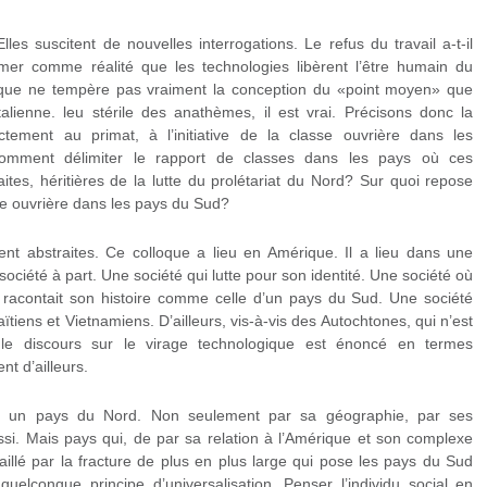
es suscitent de nouvelles interrogations. Le refus du travail a-t-il
rmer comme réalité que les technologies libèrent l’être humain du
e que ne tempère pas vraiment la conception du «point moyen» que
italienne. leu stérile des anathèmes, il est vrai. Précisons donc la
ctement au primat, à l’initiative de la classe ouvrière dans les
 comment délimiter le rapport de classes dans les pays où ces
aites, héritières de la lutte du prolétariat du Nord? Sur quoi repose
lasse ouvrière dans les pays du Sud?
t abstraites. Ce colloque a lieu en Amérique. Il a lieu dans une
ciété à part. Une société qui lutte pour son identité. Une société où
s, racontait son histoire comme celle d’un pays du Sud. Une société
ïtiens et Vietnamiens. D’ailleurs, vis-à-vis des Autochtones, qui n’est
le discours sur le virage technologique est énoncé en termes
nt d’ailleurs.
 un pays du Nord. Non seulement par sa géographie, par ses
ssi. Mais pays qui, de par sa relation à l’Amérique et son complexe
vaillé par la fracture de plus en plus large qui pose les pays du Sud
uelconque principe d’universalisation. Penser l’individu social en