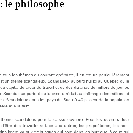
e: le philosophe
 tous les thèmes du courant opéraïste, il en est un particulièrement
C’est un thème scandaleux. Scandaleux aujourd’hui ici au Québec où le
 du capital de créer du travail et où des dizaines de milliers de jeunes
. Scandaleux partout où la crise a réduit au chômage des millions et
s. Scandaleux dans les pays du Sud où 40 p. cent de la population
sère et à la faim.
 thème scandaleux pour la classe ouvrière. Pour les ouvriers, leur
t d’être des travailleurs face aux autres, les propriétaires, les non-
moins latent va aux embusqués qui sont dans les bureaux, à ceux qui