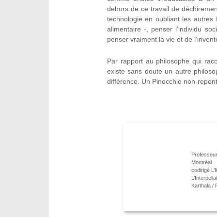
dehors de ce travail de déchirement
technologie en oubliant les autres 
alimentaire -, penser l’individu soc
penser vraiment la vie et de l’invent
Par rapport au philosophe qui racon
existe sans doute un autre philoso
différence. Un Pinocchio non-repenti
Professeur
Montréal.
codirigé L’
L’Interpel
Karthala /