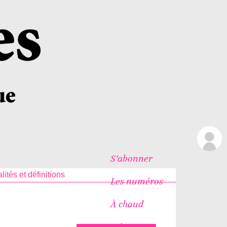
S’abonner
ités et définitions
Les numéros
À chaud
Icônes