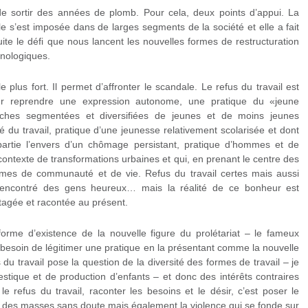
 de sortir des années de plomb. Pour cela, deux points d’appui. La
le s’est imposée dans de larges segments de la société et elle a fait
suite le défi que nous lancent les nouvelles formes de restructuration
hnologiques.
 plus fort. Il permet d’affronter le scandale. Le refus du travail est
pour reprendre une expression autonome, une pratique du «jeune
ouches segmentées et diversifiées de jeunes et de moins jeunes
 du travail, pratique d’une jeunesse relativement scolarisée et dont
partie l’envers d’un chômage persistant, pratique d’hommes et de
ontexte de transformations urbaines et qui, en prenant le centre des
formes de communauté et de vie. Refus du travail certes mais aussi
rencontré des gens heureux… mais la réalité de ce bonheur est
tagée et racontée au présent.
a forme d’existence de la nouvelle figure du prolétariat – le fameux
e besoin de légitimer une pratique en la présentant comme la nouvelle
us du travail pose la question de la diversité des formes de travail – je
tique et de production d’enfants – et donc des intérêts contraires
le refus du travail, raconter les besoins et le désir, c’est poser le
ce des masses sans doute mais également la violence qui se fonde sur