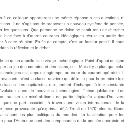
nts à ce colloque apporteront une même réponse a ces questions, ni
ions. Il ne s’agit pas de proposer un nouveau système de pensée,
rer les questions. Que personne ne doive se sentir tenu de chercher
e bloc face à d’autres courants idéologiques résulte en partie des
er à cette réunion. En fin de compte, c’est un facteur positif. Il nous
ans la réflexion et le débat.
de ce qu’on appelle ici le virage technologique. Point d’appui ou ligne
per au jeu des comptes et des bilans, soit. Mais il y a plus que cela.
chnologies est, depuis longtemps, au cœur du courant opéraïste. Il
provocante: c’est la classe ouvrière qui délimite pour la première fois
 classes. Les capitalistes, eux, tentent d’échapper à leur constante
 révolution dans de nouvelles technologies. Thèse jubilatoire. Les
e tradition de misérabilisme en partie déplacée aujourd’hui vers
quelque part associée, à travers une vision internationale de la
e thèse provocante qu’exprimait déjà Tronti en 1970: «les traditions
cains sont les plus politiques du monde». La fascination pour les
tion pour l’Amérique sont des composantes de la pensée opéraïste et