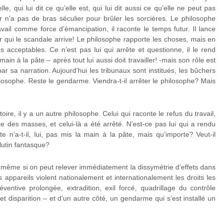
e, qui lui dit ce qu’elle est, qui lui dit aussi ce qu’elle ne peut pas
ur n’a pas de bras séculier pour brûler les sorcières. Le philosophe
avail comme force d’émancipation, il raconte le temps futur. Il lance
r qui le scandale arrive! Le philosophe rapporte les choses, mais en
ns acceptables. Ce n’est pas lui qui arrête et questionne, il le rend
 main à la pâte – après tout lui aussi doit travailler! -mais son rôle est
e par sa narration. Aujourd’hui les tribunaux sont institués, les bûchers
losophe. Reste le gendarme. Viendra-t-il arrêter le philosophe? Mais
ire, il y a un autre philosophe. Celui qui raconte le refus du travail,
ce des masses, et celui-là a été arrêté. N’est-ce pas lui qui a rendu
e n’a-t-il, lui, pas mis la main à la pâte, mais qu’importe? Veut-il
lutin fantasque?
n, même si on peut relever immédiatement la dissymétrie d’effets dans
es appareils violent nationalement et internationalement les droits les
entive prolongée, extradition, exil forcé, quadrillage du contrôle
 et disparition – et d’un autre côté, un gendarme qui s’est installé un