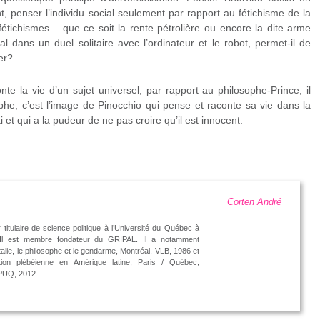
, penser l’individu social seulement par rapport au fétichisme de la
fétichismes – que ce soit la rente pétrolière ou encore la dite arme
ial dans un duel solitaire avec l’ordinateur et le robot, permet-il de
er?
te la vie d’un sujet universel, par rapport au philosophe-Prince, il
phe, c’est l’image de Pinocchio qui pense et raconte sa vie dans la
 et qui a la pudeur de ne pas croire qu’il est innocent.
Corten André
 titulaire de science politique à l’Université du Québec à
 Il est membre fondateur du GRIPAL. Il a notamment
Italie, le philosophe et le gendarme, Montréal, VLB, 1986 et
lation plébéienne en Amérique latine, Paris / Québec,
 PUQ, 2012.