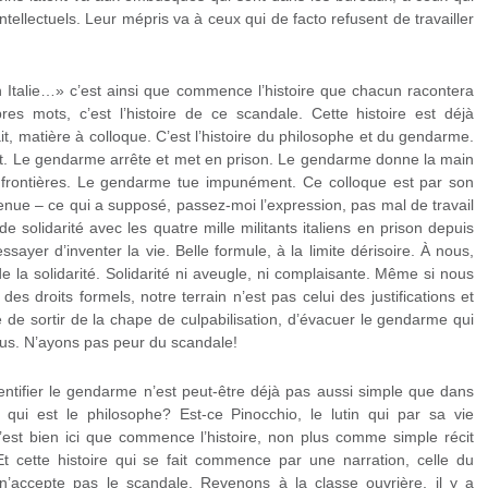
ntellectuels. Leur mépris va à ceux qui de facto refusent de travailler
en Italie…» c’est ainsi que commence l’histoire que chacun racontera
es mots, c’est l’histoire de ce scandale. Cette histoire est déjà
ait, matière à colloque. C’est l’histoire du philosophe et du gendarme.
st. Le gendarme arrête et met en prison. Le gendarme donne la main
frontières. Le gendarme tue impunément. Ce colloque est par son
 tenue – ce qui a supposé, passez-moi l’expression, pas mal de travail
e solidarité avec les quatre mille militants italiens en prison depuis
ssayer d’inventer la vie. Belle formule, à la limite dérisoire. À nous,
e la solidarité. Solidarité ni aveugle, ni complaisante. Même si nous
es droits formels, notre terrain n’est pas celui des justifications et
e de sortir de la chape de culpabilisation, d’évacuer le gendarme qui
us. N’ayons pas peur du scandale!
dentifier le gendarme n’est peut-être déjà pas aussi simple que dans
qui est le philosophe? Est-ce Pinocchio, le lutin qui par sa vie
st bien ici que commence l’histoire, non plus comme simple récit
Et cette histoire qui se fait commence par une narration, celle du
 n’accepte pas le scandale. Revenons à la classe ouvrière, il y a