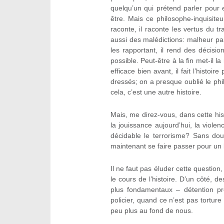
quelqu’un qui prétend parler pour ell
être. Mais ce philosophe-inquisite
raconte, il raconte les vertus du tr
aussi des malédictions: malheur pa
les rapportant, il rend des décisio
possible. Peut-être à la fin met-il la
efficace bien avant, il fait l’histoir
dressés; on a presque oublié le phi
cela, c’est une autre histoire.
Mais, me direz-vous, dans cette histo
la jouissance aujourd’hui, la violen
décidable le terrorisme? Sans dout
maintenant se faire passer pour un 
Il ne faut pas éluder cette questio
le cours de l’histoire. D’un côté, d
plus fondamentaux – détention prév
policier, quand ce n’est pas torture
peu plus au fond de nous.