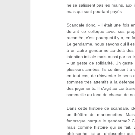
ne se salissent pas les mains, aux i
mais qui sont pourtant payés.
Scandale donc. «Il était une fois 
durant ce colloque avec ses propr
racontée, c’est pourquoi il y a, en f
Le gendarme, nous savons qui il e
à un autre gendarme au-delà des 
intention initiale mais aussi par sa
– un geste de solidarité. Un geste d
plusieurs années. Ils continuent à e
en tout cas, de réinventer le sens d
sommes très attentifs à la défense d
des jugements. Il s’agit au contrair
sommeille au fond de chacun de no
Dans cette histoire de scandale, i
un théâtre de marionnettes. Mais 
fantasque nargue le gendarme? C’e
mais comme histoire qui se fait. 
philosophe, ici un philosophe qui