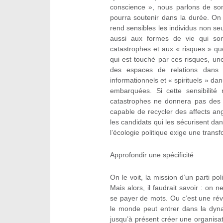
conscience », nous parlons de son
pourra soutenir dans la durée. On 
rend sensibles les individus non s
aussi aux formes de vie qui sont 
catastrophes et aux « risques » que
qui est touché par ces risques, u
des espaces de relations dans 
informationnels et « spirituels » d
embarquées. Si cette sensibilité
catastrophes ne donnera pas des v
capable de recycler des affects ang
les candidats qui les sécurisent dan
l’écologie politique exige une trans
Approfondir une spécificité
On le voit, la mission d’un parti p
Mais alors, il faudrait savoir : o
se payer de mots. Ou c’est une révo
le monde peut entrer dans la dyna
jusqu’à présent créer une organisa