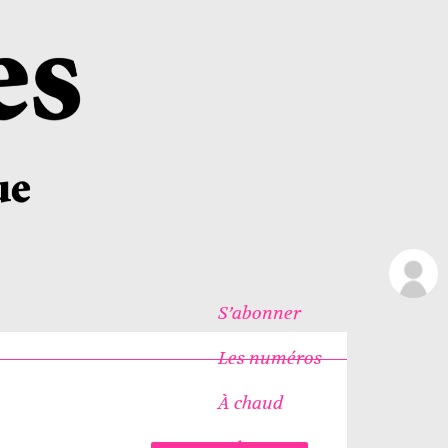
S’abonner
Les numéros
À chaud
Icônes