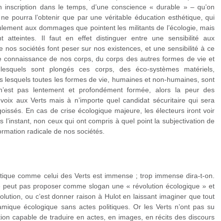
 inscription dans le temps, d’une conscience « durable » – qu’on
ne pourra l’obtenir que par une véritable éducation esthétique, qui
eulement aux dommages que pointent les militants de l’écologie, mais
atteintes. Il faut en effet distinguer entre une sensibilité aux
 nos sociétés font peser sur nos existences, et une sensibilité à ce
ne connaissance de nos corps, du corps des autres formes de vie et
lesquels sont plongés ces corps, des éco-systèmes matériels,
ans lesquels toutes les formes de vie, humaines et non-humaines, sont
 n’est pas lentement et profondément formée, alors la peur des
oix aux Verts mais à n’importe quel candidat sécuritaire qui sera
oissés. En cas de crise écologique majeure, les électeurs iront voir
s l’instant, non ceux qui ont compris à quel point la subjectivation de
formation radicale de nos sociétés.
olitique comme celui des Verts est immense ; trop immense dira-t-on.
n ne peut pas proposer comme slogan une « révolution écologique » et
lution, ou c’est donner raison à Hulot en laissant imaginer que tout
mique écologique sans actes politiques. Or les Verts n’ont pas su
tion capable de traduire en actes, en images, en récits des discours