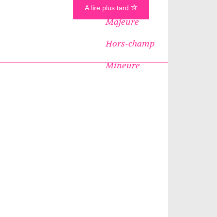
A lire plus tard
Majeure
Hors-champ
Mineure