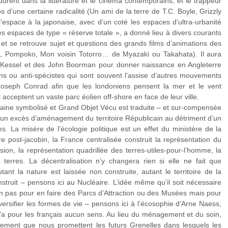
urent dans la littérature et le cinéma contemporains, et le trappeur
 d’une certaine radicalité (Un ami de la terre de T.C. Boyle, Grizzly
espace à la japonaise, avec d’un coté les espaces d’ultra-urbanité
es espaces de type « réserve totale », a donné lieu à divers courants
s et se retrouve sujet et questions des grands films d’animations des
é, Pompoko, Mon voisin Totorro… de Myazaki ou Takahata). Il aura
h Kessel et des John Boorman pour donner naissance en Angleterre
 ou anti-spécistes qui sont souvent l’assise d’autres mouvements
 Joseph Conrad afin que les londoniens pensent la mer et le vent
acceptent un vaste parc éolien off-shore en face de leur ville.
ine symbolisé et Grand Objet Vécu est traduite – et sur-compensée
 un excès d’aménagement du territoire Républicain au détriment d’un
s. La misère de l’écologie politique est un effet du ministère de la
re post-jacobin, la France centralisée construit la représentation du
ion, la représentation quadrillée des terres-utiles-pour-l’homme, la
terres. La décentralisation n’y changera rien si elle ne fait que
tant la nature est laissée non construite, autant le territoire de la
struit – pensons ici au Nucléaire. L’idée même qu’il soit nécessaire
 pas pour en faire des Parcs d’Attraction ou des Musées mais pour
versifier les formes de vie – pensons ici à l’écosophie d’Arne Naess,
’a pour les français aucun sens. Au lieu du ménagement et du soin,
ement que nous promettent les futurs Grenelles dans lesquels les