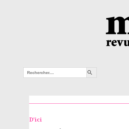
Search Button
Search
for:
D'ici