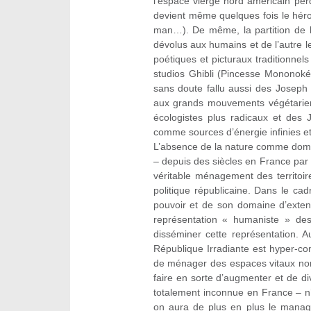
l’espace vierge nord américain perd
devient même quelques fois le héros
man…). De même, la partition de l’
dévolus aux humains et de l’autre l
poétiques et picturaux traditionnel
studios Ghibli (Pincesse Mononok
sans doute fallu aussi des Josep
aux grands mouvements végétariens
écologistes plus radicaux et des
comme sources d’énergie infinies et 
L’absence de la nature comme doma
– depuis des siècles en France par
véritable ménagement des territoire
politique républicaine. Dans le cad
pouvoir et de son domaine d’extens
représentation « humaniste » des 
disséminer cette représentation. Au
République Irradiante est hyper-con
de ménager des espaces vitaux non
faire en sorte d’augmenter et de di
totalement inconnue en France – n
on aura de plus en plus le manag