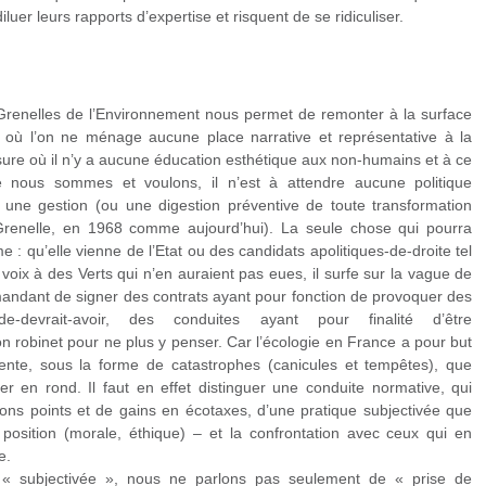
iluer leurs rapports d’expertise et risquent de se ridiculiser.
 Grenelles de l’Environnement nous permet de remonter à la surface
 où l’on ne ménage aucune place narrative et représentative à la
ure où il n’y a aucune éducation esthétique aux non-humains et à ce
nous sommes et voulons, il n’est à attendre aucune politique
x une gestion (ou une digestion préventive de toute transformation
on-Grenelle, en 1968 comme aujourd’hui). La seule chose qui pourra
e : qu’elle vienne de l’Etat ou des candidats apolitiques-de-droite tel
 voix à des Verts qui n’en auraient pas eues, il surfe sur la vague de
emandant de signer des contrats ayant pour fonction de provoquer des
monde-devrait-avoir, des conduites ayant pour finalité d’être
n robinet pour ne plus y penser. Car l’écologie en France a pour but
sente, sous la forme de catastrophes (canicules et tempêtes), que
 rond. Il faut en effet distinguer une conduite normative, qui
ons points et de gains en écotaxes, d’une pratique subjectivée que
e position (morale, éthique) – et la confrontation avec ceux qui en
e.
« subjectivée », nous ne parlons pas seulement de « prise de