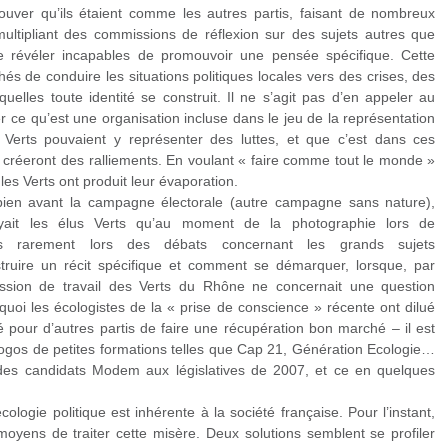
ouver qu’ils étaient comme les autres partis, faisant de nombreux
multipliant des commissions de réflexion sur des sujets autres que
r se révéler incapables de promouvoir une pensée spécifique. Cette
és de conduire les situations politiques locales vers des crises, des
uelles toute identité se construit. Il ne s’agit pas d’en appeler au
r ce qu’est une organisation incluse dans le jeu de la représentation
es Verts pouvaient y représenter des luttes, et que c’est dans ces
créeront des ralliements. En voulant « faire comme tout le monde »
 les Verts ont produit leur évaporation.
 bien avant la campagne électorale (autre campagne sans nature),
oyait les élus Verts qu’au moment de la photographie lors de
ais rarement lors des débats concernant les grands sujets
uire un récit spécifique et comment se démarquer, lorsque, par
ion de travail des Verts du Rhône ne concernait une question
quoi les écologistes de la « prise de conscience » récente ont dilué
sé pour d’autres partis de faire une récupération bon marché – il est
logos de petites formations telles que Cap 21, Génération Ecologie…
 des candidats Modem aux législatives de 2007, et ce en quelques
cologie politique est inhérente à la société française. Pour l’instant,
 moyens de traiter cette misère. Deux solutions semblent se profiler