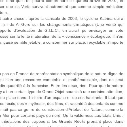
r ce fond que l’on pourra comprendre ce qui est arrivé en 2007, et
ser que les Verts survivent autrement que comme simple médiation
Modem…
ut autre chose : après la canicule de 2003, le cyclone Katrina qui a
 film de Al Gore sur les changements climatiques (Une vérité qui
pports d’évaluation du G.I.E.C., on aurait pu envisager un vote
ssé sur la lente maturation de la « conscience » écologique. Il n’en
française semble jetable, à consommer sur place, recyclable n’importe
’y a pas en France de représentation symbolique de la nature digne de
ou bien une ressource comptable et mathématisable, dont on peut
ardin quadrillé à la française. Entre les deux, rien. Pour que la nature
l y ait un certain type de Grand Objet soumis à une certaine attention,
ne place dans l’histoire d’un espace et de ses habitants. Il faut que
des récits, des « mythes », des films, et raconté à des enfants comme
nnaît pas ce genre de construction d’Artefact de Nature, comme la
 Mer pour certains pays du nord. Ou la wilderness aux Etats-Unis :
s tribulations des trappeurs, les Grands Récits prenant place dans