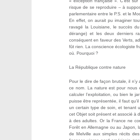
« exception française ». C’est su
risque de se reproduire – à suppo
parlementaire entre le P.S. et le 
En effet, on aurait pu imaginer to
ravagé la Louisiane, le succès du
dérange) et les deux derniers ra
conséquent en faveur des Verts, ado
fût rien. La conscience écologiste 
où. Pourquoi ?
La République contre nature
Pour le dire de façon brutale, il n
ce nom. La nature est pour nous 
calculer l’exploitation, ou bien le j
puisse être représentée, il faut qu’i
un certain type de soin, et tenant u
cet Objet soit présent et associé à 
à des adultes. Or la France ne co
Forêt en Allemagne ou au Japon, la
de Melville aux simples récits de