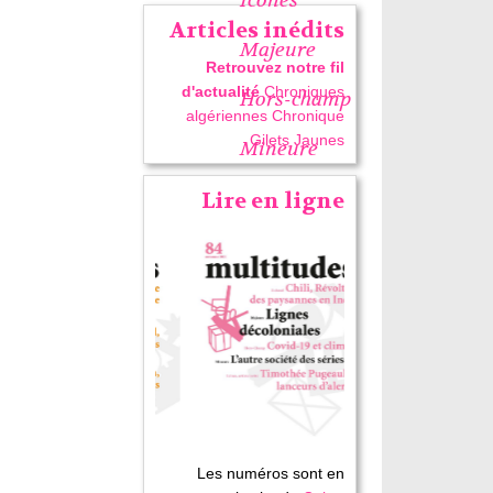
Articles inédits
Majeure
Retrouvez notre fil
d'actualité
Chroniques
Hors-champ
algériennes
Chronique
Gilets Jaunes
Mineure
Lire en ligne
Les numéros sont en