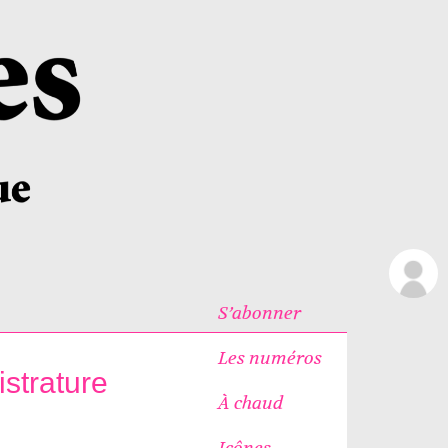
S’abonner
Les numéros
strature
À chaud
Icônes