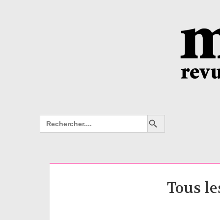
Search Button
Search
for:
Tous le