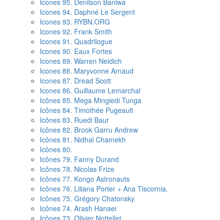
Icones 95. Denilson Baniwa
Icones 94. Daphné Le Sergent
Icones 93. RYBN.ORG
Icones 92. Frank Smith
Icones 91. Quadrilogue
Icones 90. Eaux Fortes
Icones 89. Warren Neidich
Icones 88. Maryvonne Arnaud
Icones 87. Dread Scott
Icones 86. Guillaume Lemarchal
Icônes 85. Mega Mingiedi Tunga
Icônes 84. Timothée Pugeault
Icônes 83. Ruedi Baur
Icônes 82. Brook Garru Andrew
Icônes 81. Nidhal Chamekh
Icônes 80.
Icônes 79. Fanny Durand
Icônes 78. Nicolas Frize
Icônes 77. Kongo Astronauts
Icônes 76. Liliana Porter + Ana Tiscornia.
Icônes 75. Grégory Chatonsky
Icônes 74. Arash Hanaei
Icônes 73. Olivier Nottellet