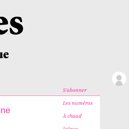
S’abonner
Les numéros
ene
À chaud
Icônes