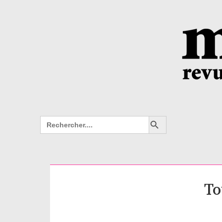
Search Button
Search
for:
To