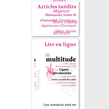
Articles inédits
Majeure
Retrouvez notre fil
d'actualité
Chroniques
Hors-champ
algériennes
Chronique
Gilets Jaunes
Mineure
Lire en ligne
Les numéros sont en