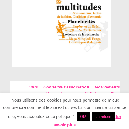
Ours
Connaitre l’association
Mouvements
Revue de presse
Collaborer
Alice
Futur Antérieur
Plan du site
"Nous utilisons des cookies pour nous permettre de mieux
comprendre comment le site est utilisé. En continuant à utiliser ce
site, vous acceptez cette politique."
En
Ok!
Je refuse
savoir plus
Conception - Realisation Elan Creatif