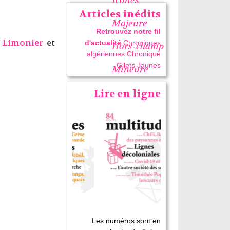
Articles inédits
Majeure
Retrouvez notre fil
 Limonier
et
d'actualité
Chroniques
Hors-champ
algériennes
Chronique
Gilets Jaunes
Mineure
Lire en ligne
Les numéros sont en