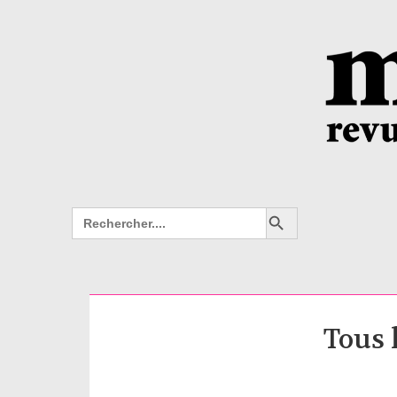
Search Button
Search
for:
Tous 