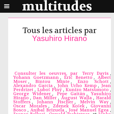
multitudes
Tous les articles par
Yasuhiro Hirano
Consulter les oeuvres, par
Terry Davis
,
Yohann Goetzmann
,
Éric Benetto
,
Albert
Moser
,
Bintou Minte
,
Enzo Schott
,
Alexandro Garcia
,
John Urho Kemp
,
Jean
Perdrizet
,
Luboš Plný
,
Kunizo Matsumoto
,
George Widener
,
Pepe Gaitán
,
Yasuhiro
Hirano
,
Dan Miller
,
August Walla
,
Harald
Stoffers
,
Johann Fischer
,
Melvin Way
,
Oscar Morales
,
Zdenek Košek
,
Giovanni
Bosco
,
Anibal Brizuela
,
José Manuel Egea
,