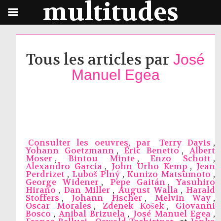
multitudes
Tous les articles par
José
Manuel Egea
Consulter les oeuvres, par
Terry Davis
,
Yohann Goetzmann
,
Éric Benetto
,
Albert
Moser
,
Bintou Minte
,
Enzo Schott
,
Alexandro Garcia
,
John Urho Kemp
,
Jean
Perdrizet
,
Luboš Plný
,
Kunizo Matsumoto
,
George Widener
,
Pepe Gaitán
,
Yasuhiro
Hirano
,
Dan Miller
,
August Walla
,
Harald
Stoffers
,
Johann Fischer
,
Melvin Way
,
Oscar Morales
,
Zdenek Košek
,
Giovanni
Bosco
,
Anibal Brizuela
,
José Manuel Egea
,