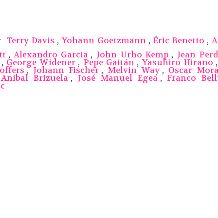
ar
Terry Davis
,
Yohann Goetzmann
,
Éric Benetto
,
A
tt
,
Alexandro Garcia
,
John Urho Kemp
,
Jean Perd
,
George Widener
,
Pepe Gaitán
,
Yasuhiro Hirano
offers
,
Johann Fischer
,
Melvin Way
,
Oscar Mora
,
Anibal Brizuela
,
José Manuel Egea
,
Franco Bell
c