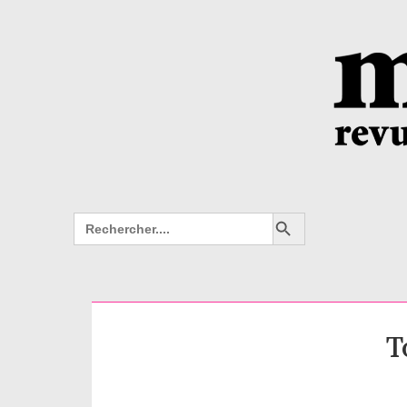
Search Button
Search
for:
T