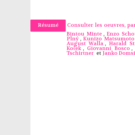
Résumé
Consulter les oeuvres, p
Bintou Minte
,
Enzo Scho
Plný
,
Kunizo Matsumoto
August Walla
,
Harald St
Košek
,
Giovanni Bosco
Tschirtner
et
Janko Domsi