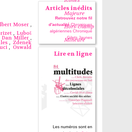
Articles inédits
Majeure
Retrouvez notre fil
lbert Moser
,
d'actualité
Chroniques
Hors-champ
algériennes
Chronique
rizet
,
Luboš
,
Dan Miller
,
Gilets Jaunes
Mineure
les
,
Zdenek
uci
,
Oswald
Lire en ligne
Les numéros sont en