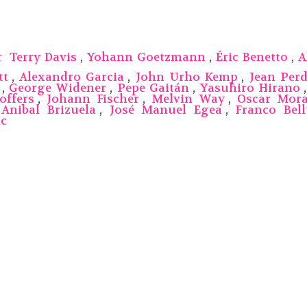
ar
Terry Davis
,
Yohann Goetzmann
,
Éric Benetto
,
A
tt
,
Alexandro Garcia
,
John Urho Kemp
,
Jean Perd
,
George Widener
,
Pepe Gaitán
,
Yasuhiro Hirano
offers
,
Johann Fischer
,
Melvin Way
,
Oscar Mora
,
Anibal Brizuela
,
José Manuel Egea
,
Franco Bell
c