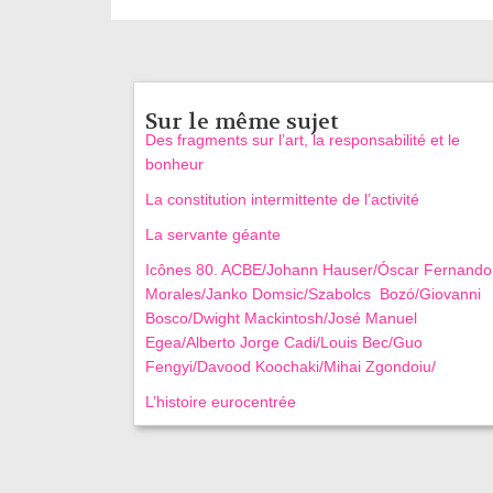
Sur le même sujet
Des fragments sur l’art, la responsabilité et le
bonheur
La constitution intermittente de l’activité
La servante géante
Icônes 80. ACBE/Johann Hauser/Óscar Fernando
Morales/Janko Domsic/Szabolcs Bozó/Giovanni
Bosco/Dwight Mackintosh/José Manuel
Egea/Alberto Jorge Cadi/Louis Bec/Guo
Fengyi/Davood Koochaki/Mihai Zgondoiu/
L’histoire eurocentrée