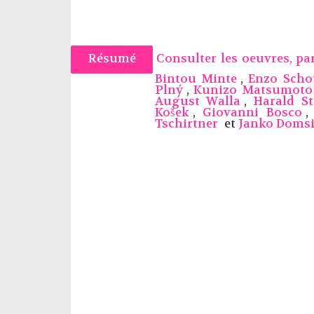
Résumé
Consulter les oeuvres, p
Bintou Minte
,
Enzo Scho
Plný
,
Kunizo Matsumoto
August Walla
,
Harald St
Košek
,
Giovanni Bosco
Tschirtner
et
Janko Domsi