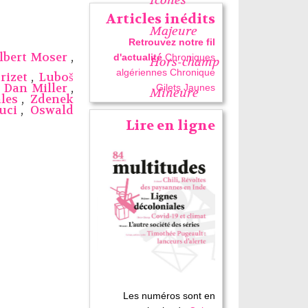
Articles inédits
Majeure
Retrouvez notre fil
lbert Moser
,
d'actualité
Chroniques
Hors-champ
algériennes
Chronique
rizet
,
Luboš
,
Dan Miller
,
Gilets Jaunes
Mineure
les
,
Zdenek
uci
,
Oswald
Lire en ligne
Les numéros sont en