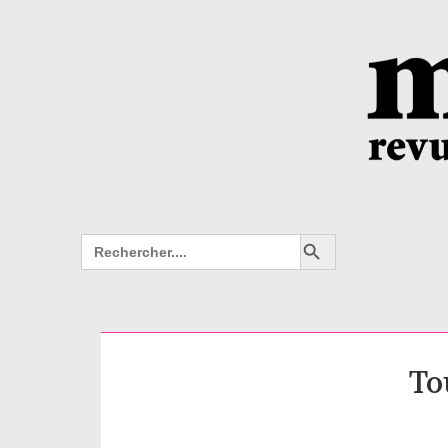
Search Button
Search
for:
To