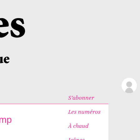
S’abonner
Les numéros
emp
À chaud
Icônes