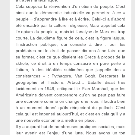
à travers la technique.
Cela suppose la réinvention d’un otium du peuple. C’est
ainsi que la démocratie industrielle va permettre à ce «
peuple » d’apprendre à lire et à écrire. Celui-ci a d’abord
été encadré par la culture religieuse, Marx appelait cela
l’« opium du peuple », mais ici l’analyse de Marx est trop
courte. La deuxième figure de cela, c’est la figure laïque,
l’instruction publique, qui consiste à dire : oui, les
prolétaires ont le droit de passer dix ans à ne faire que
se former, c’est ce que disaient les Grecs à propos de la
skholè, ce droit à un temps consacré en pure perte à
l’otium, à des idéalités sublimées que j’appelle des «
consistances » : Pythagore, Van Gogh, Descartes, la
géographie et l’histoire, Artaud… Bataille disait très
lucidement en 1949, critiquant le Plan Marshall, que les
Américains doivent comprendre qu’on ne peut pas faire
une économie comme on change une roue, il faudra bien
à un moment donné qu’ils réinjectent du potlach. C’est
cela qui est impensé aujourd’hui, et c’est en cela qu’il y a
une nouvelle économie à mettre en place.
Il y a aujourd’hui de nombreuses pratiques sociales, mais
leur avenir est l’enjeu d’une lutte. Nous avons un ton