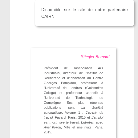
Disponible sur le site de notre partenaire
CAIRN
Stiegler Bernard
Président de l’association Ars
Industrialis, directeur de l’Institut de
Recherche et d’Innovation du Centre
Georges Pompidou, professeur à
l’Université de Londres (Goldsmiths
College) et professeur associé à
l’Université de Technologie de
Compiègne. Ses plus récentes
publications sont
La Société
automatique
. Volume 1 :
L’avenir du
travail
, Fayard, Paris, 2015 et
L’emploi
est mort, vive le travail. Entretien avec
Ariel Kyrou
, Mille et une nuits, Paris,
2015.