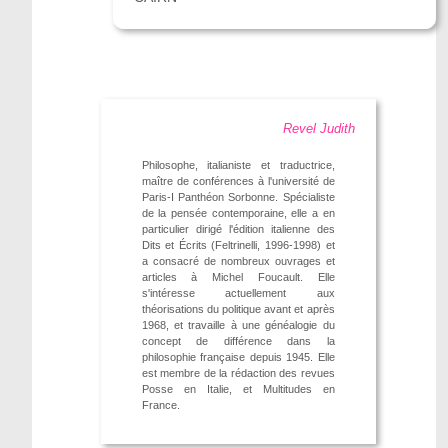
Revel Judith
Philosophe, italianiste et traductrice,
maître de conférences à l'université de
Paris-I Panthéon Sorbonne. Spécialiste
de la pensée contemporaine, elle a en
particulier dirigé l'édition italienne des
Dits et Écrits (Feltrinelli, 1996-1998) et
a consacré de nombreux ouvrages et
articles à Michel Foucault. Elle
s'intéresse actuellement aux
théorisations du politique avant et après
1968, et travaille à une généalogie du
concept de différence dans la
philosophie française depuis 1945. Elle
est membre de la rédaction des revues
Posse en Italie, et Multitudes en
France.