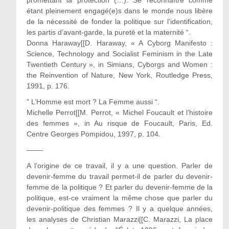
promettant la protection (…). Se reconnaître comme
étant pleinement engagé(e)s dans le monde nous libère
de la nécessité de fonder la politique sur l’identification,
les partis d’avant-garde, la pureté et la maternité “.
Donna Haraway[[D. Haraway, « A Cyborg Manifesto :
Science, Technology and Socialist Feminism in the Late
Twentieth Century », in Simians, Cyborgs and Women :
the Reinvention of Nature, New York, Routledge Press,
1991, p. 176.
” L’Homme est mort ? La Femme aussi “.
Michelle Perrot[[M. Perrot, « Michel Foucault et l’histoire
des femmes », in Au risque de Foucault, Paris, Ed.
Centre Georges Pompidou, 1997, p. 104.
——-
A l’origine de ce travail, il y a une question. Parler de
devenir-femme du travail permet-il de parler du devenir-
femme de la politique ? Et parler du devenir-femme de la
politique, est-ce vraiment la même chose que parler du
devenir-politique des femmes ? Il y a quelque années,
les analyses de Christian Marazzi[[C. Marazzi, La place