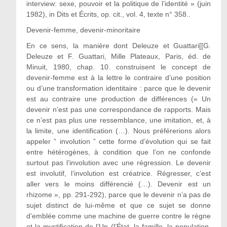
interview: sexe, pouvoir et la politique de l’identité » (juin
1982), in Dits et Écrits, op. cit., vol. 4, texte n° 358..
Devenir-femme, devenir-minoritaire
En ce sens, la manière dont Deleuze et Guattari[[G.
Deleuze et F. Guattari, Mille Plateaux, Paris, éd. de
Minuit, 1980, chap. 10. construisent le concept de
devenir-femme est à la lettre le contraire d’une position
ou d’une transformation identitaire : parce que le devenir
est au contraire une production de différences (« Un
devenir n’est pas une correspondance de rapports. Mais
ce n’est pas plus une ressemblance, une imitation, et, à
la limite, une identification (…). Nous préférerions alors
appeler ” involution ” cette forme d’évolution qui se fait
entre hétérogènes, à condition que l’on ne confonde
surtout pas l’involution avec une régression. Le devenir
est involutif, l’involution est créatrice. Régresser, c’est
aller vers le moins différencié (…). Devenir est un
rhizome », pp. 291-292), parce que le devenir n’a pas de
sujet distinct de lui-même et que ce sujet se donne
d’emblée comme une machine de guerre contre le règne
et la mystification de l’Un (l’État, la famille, la population,