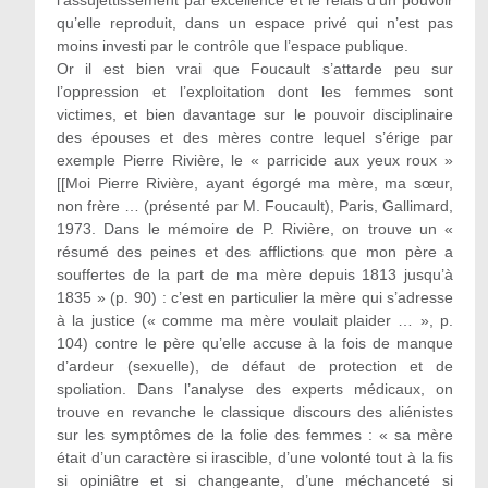
l’assujettissement par excellence et le relais d’un pouvoir
qu’elle reproduit, dans un espace privé qui n’est pas
moins investi par le contrôle que l’espace publique.
Or il est bien vrai que Foucault s’attarde peu sur
l’oppression et l’exploitation dont les femmes sont
victimes, et bien davantage sur le pouvoir disciplinaire
des épouses et des mères contre lequel s’érige par
exemple Pierre Rivière, le « parricide aux yeux roux »
[[Moi Pierre Rivière, ayant égorgé ma mère, ma sœur,
non frère … (présenté par M. Foucault), Paris, Gallimard,
1973. Dans le mémoire de P. Rivière, on trouve un «
résumé des peines et des afflictions que mon père a
souffertes de la part de ma mère depuis 1813 jusqu’à
1835 » (p. 90) : c’est en particulier la mère qui s’adresse
à la justice (« comme ma mère voulait plaider … », p.
104) contre le père qu’elle accuse à la fois de manque
d’ardeur (sexuelle), de défaut de protection et de
spoliation. Dans l’analyse des experts médicaux, on
trouve en revanche le classique discours des aliénistes
sur les symptômes de la folie des femmes : « sa mère
était d’un caractère si irascible, d’une volonté tout à la fis
si opiniâtre et si changeante, d’une méchanceté si