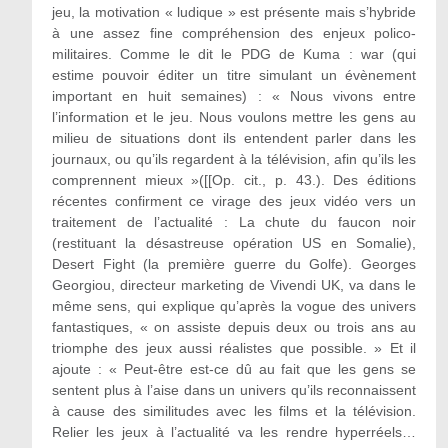
jeu, la motivation « ludique » est présente mais s’hybride
à une assez fine compréhension des enjeux polico-
militaires. Comme le dit le PDG de Kuma : war (qui
estime pouvoir éditer un titre simulant un évènement
important en huit semaines) : « Nous vivons entre
l’information et le jeu. Nous voulons mettre les gens au
milieu de situations dont ils entendent parler dans les
journaux, ou qu’ils regardent à la télévision, afin qu’ils les
comprennent mieux »([[Op. cit., p. 43.). Des éditions
récentes confirment ce virage des jeux vidéo vers un
traitement de l’actualité : La chute du faucon noir
(restituant la désastreuse opération US en Somalie),
Desert Fight (la première guerre du Golfe). Georges
Georgiou, directeur marketing de Vivendi UK, va dans le
même sens, qui explique qu’après la vogue des univers
fantastiques, « on assiste depuis deux ou trois ans au
triomphe des jeux aussi réalistes que possible. » Et il
ajoute : « Peut-être est-ce dû au fait que les gens se
sentent plus à l’aise dans un univers qu’ils reconnaissent
à cause des similitudes avec les films et la télévision.
Relier les jeux à l’actualité va les rendre hyperréels…