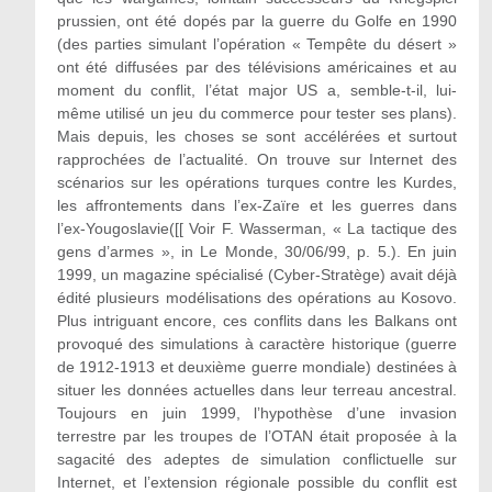
prussien, ont été dopés par la guerre du Golfe en 1990
(des parties simulant l’opération « Tempête du désert »
ont été diffusées par des télévisions américaines et au
moment du conflit, l’état major US a, semble-t-il, lui-
même utilisé un jeu du commerce pour tester ses plans).
Mais depuis, les choses se sont accélérées et surtout
rapprochées de l’actualité. On trouve sur Internet des
scénarios sur les opérations turques contre les Kurdes,
les affrontements dans l’ex-Zaïre et les guerres dans
l’ex-Yougoslavie([[ Voir F. Wasserman, « La tactique des
gens d’armes », in Le Monde, 30/06/99, p. 5.). En juin
1999, un magazine spécialisé (Cyber-Stratège) avait déjà
édité plusieurs modélisations des opérations au Kosovo.
Plus intriguant encore, ces conflits dans les Balkans ont
provoqué des simulations à caractère historique (guerre
de 1912-1913 et deuxième guerre mondiale) destinées à
situer les données actuelles dans leur terreau ancestral.
Toujours en juin 1999, l’hypothèse d’une invasion
terrestre par les troupes de l’OTAN était proposée à la
sagacité des adeptes de simulation conflictuelle sur
Internet, et l’extension régionale possible du conflit est