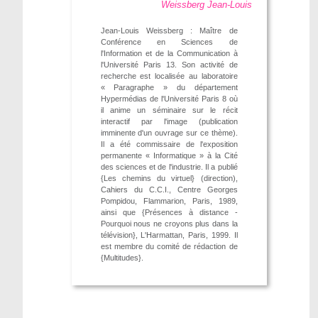
Weissberg Jean-Louis
Jean-Louis Weissberg : Maître de
Conférence en Sciences de
l'Information et de la Communication à
l'Université Paris 13. Son activité de
recherche est localisée au laboratoire
« Paragraphe » du département
Hypermédias de l'Université Paris 8 où
il anime un séminaire sur le récit
interactif par l'image (publication
imminente d'un ouvrage sur ce thème).
Il a été commissaire de l'exposition
permanente « Informatique » à la Cité
des sciences et de l'industrie. Il a publié
{Les chemins du virtuel} (direction),
Cahiers du C.C.I., Centre Georges
Pompidou, Flammarion, Paris, 1989,
ainsi que {Présences à distance -
Pourquoi nous ne croyons plus dans la
télévision}, L'Harmattan, Paris, 1999. Il
est membre du comité de rédaction de
{Multitudes}.