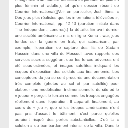
plus féminin et adulte.), tel qu’un dossier récent de
Courrier International([[Voir en particulier, Josh Sims, «
Des jeux plus réalistes que les informations télévisées »,
Courrier International, pp. 42-43 (parution initiale dans
The Independent, Londres).) la détaille. En avril dernier
une société américaine a mis en ligne Kuma : war, jeux
fondés sur la guerre en Irak, qui scénarisant, par
exemple, l’opération de capture des fils de Sadam
Hussein dans une villa de Mossoul, avec rapports des
services secrets suggérant que les forces adverses ont
été sous-estimées, et images satellites indiquant les
risques d’exposition des soldats aux tirs ennemis. Les
concepteurs du jeu se sont procurés une documentation
très complète (photos au sol et par satellite) pour
élaborer une modélisation tridimensionnelle du site où le
« joueur » perçoit le terrain comme les troupes engagées
réellement dans l’opération. Il apparaît finalement, au
cours du « jeu », que si les troupes américaines n’ont
pas pris d’assaut le bâtiment, c’est parce qu’elles
auraient risqué des pertes substantielles. D’où la «
solution » du bombardement intensif de la villa. Dans le