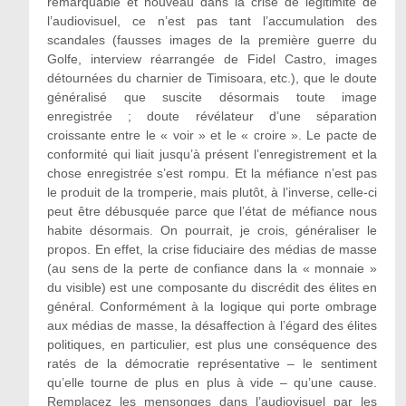
remarquable et nouveau dans la crise de légitimité de
l’audiovisuel, ce n’est pas tant l’accumulation des
scandales (fausses images de la première guerre du
Golfe, interview réarrangée de Fidel Castro, images
détournées du charnier de Timisoara, etc.), que le doute
généralisé que suscite désormais toute image
enregistrée ; doute révélateur d’une séparation
croissante entre le « voir » et le « croire ». Le pacte de
conformité qui liait jusqu’à présent l’enregistrement et la
chose enregistrée s’est rompu. Et la méfiance n’est pas
le produit de la tromperie, mais plutôt, à l’inverse, celle-ci
peut être débusquée parce que l’état de méfiance nous
habite désormais. On pourrait, je crois, généraliser le
propos. En effet, la crise fiduciaire des médias de masse
(au sens de la perte de confiance dans la « monnaie »
du visible) est une composante du discrédit des élites en
général. Conformément à la logique qui porte ombrage
aux médias de masse, la désaffection à l’égard des élites
politiques, en particulier, est plus une conséquence des
ratés de la démocratie représentative – le sentiment
qu’elle tourne de plus en plus à vide – qu’une cause.
Remplacez les mensonges dans l’audiovisuel par les