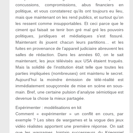
concussions, compromissions, abus financiers en
politique, et vous constaterez qu’ils ont toujours eu lieu,
mais que maintenant on les rend publics, et surtout qu’on
les ressent comme insupportables. Et ceci parce que le
ciment qui faisait se tenir bon gré mal gré les pouvoirs
politiques, juridiques et médiatiques s’est fissuré.
Maintenant ils jouent chacun leurs partitions… et les
fuites en provenance de l’appareil judiciaire abreuvent les
salles de rédaction. Dans les années 60, on le sait
maintenant, les jeux télévisés aux USA étaient truqués.
Mais la solidité de l’institution était telle que toutes les
parties impliquées (nombreuses) ont maintenu le secret.
Aujourd’hui la moindre émission de télé-réalité est
immédiatement soupçonnée de mise en scène en sous-
main. Bref, une certaine pulsion d’analyse sémiotique est
devenue la chose la mieux partagée.
Expérimenter : modélisations en kit
Comment « expérimenter » un conflit en cours, par
exemple ? Les sites de wargames et la vogue des jeux
vidéo réalistes apportent une première réponse. On sait
que les wargames, lointain successeurs du Kriegspiel