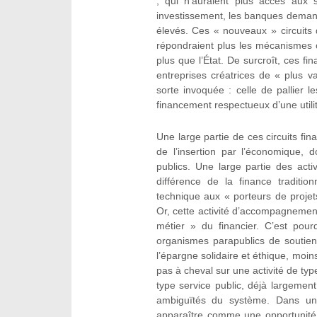
, qui n’auraient plus accès aux se
investissement, les banques demand
élevés. Ces « nouveaux » circuits
répondraient plus les mécanismes c
plus que l’État. De surcroît, ces f
entreprises créatrices de « plus va
sorte invoquée : celle de pallier 
financement respectueux d’une utilit
Une large partie de ces circuits fin
de l’insertion par l’économique, 
publics. Une large partie des acti
différence de la finance traditio
technique aux « porteurs de projet
Or, cette activité d’accompagnemen
métier » du financier. C’est pou
organismes parapublics de soutien
l’épargne solidaire et éthique, moin
pas à cheval sur une activité de type
type service public, déjà largemen
ambiguïtés du système. Dans une 
apparaître comme une opportunité 