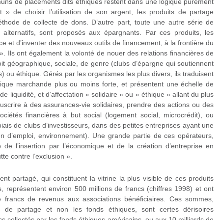
muns de placements dits éthiques restent dans une logique purement
 » de choisir l’utilisation de son argent, les produits de partage
hode de collecte de dons. D’autre part, toute une autre série de
s alternatifs, sont proposés aux épargnants. Par ces produits, les
e et d’inventer des nouveaux outils de financement, à la frontière du
. Ils ont également la volonté de nouer des relations financières de
soit géographique, sociale, de genre (clubs d’épargne qui soutiennent
 ou éthique. Gérés par les organismes les plus divers, ils traduisent
gique marchande plus ou moins forte, et présentent une échelle de
e liquidité, et d’affectation « solidaire » ou « éthique » allant du plus
souscrire à des assurances-vie solidaires, prendre des actions ou des
sociétés financières à but social (logement social, microcrédit), ou
biais de clubs d’investisseurs, dans des petites entreprises ayant une
ation d’emploi, environnement). Une grande partie de ces opérateurs,
p de l’insertion par l’économique et de la création d’entreprise en
te contre l’exclusion ».
 partagé, qui constituent la vitrine la plus visible de ces produits
es, représentent environ 500 millions de francs (chiffres 1998) et ont
e francs de revenus aux associations bénéficiaires. Ces sommes,
 de partage et non les fonds éthiques, sont certes dérisoires
s collectés par les fonds éthiques américains, ou aux 10 milliards de