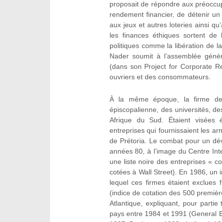
proposait de répondre aux préoccup
rendement financier, de détenir un p
aux jeux et autres loteries ainsi qu
les finances éthiques sortent de
politiques comme la libération de la
Nader soumit à l’assemblée génér
(dans son Project for Corporate Res
ouvriers et des consommateurs.
À la même époque, la firme de D
épiscopalienne, des universités, des
Afrique du Sud. Étaient visées
entreprises qui fournissaient les ar
de Prétoria. Le combat pour un dév
années 80, à l’image du Centre Inter
une liste noire des entreprises « c
cotées à Wall Street). En 1986, un 
lequel ces firmes étaient exclues
(indice de cotation des 500 première
Atlantique, expliquant, pour parti
pays entre 1984 et 1991 (General 