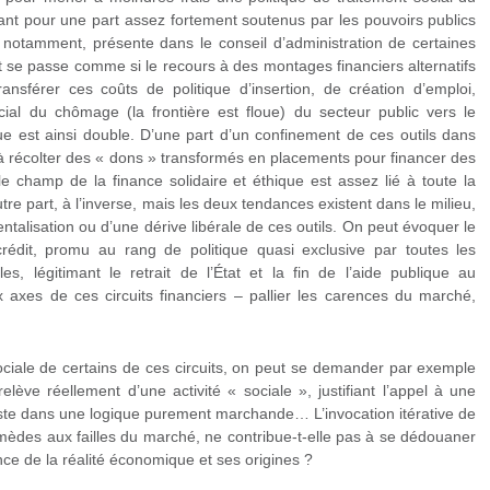
tant pour une part assez fortement soutenus par les pouvoirs publics
 notamment, présente dans le conseil d’administration de certaines
tout se passe comme si le recours à des montages financiers alternatifs
ansférer ces coûts de politique d’insertion, de création d’emploi,
cial du chômage (la frontière est floue) du secteur public vers le
que est ainsi double. D’une part d’un confinement de ces outils dans
 à récolter des « dons » transformés en placements pour financer des
 le champ de la finance solidaire et éthique est assez lié à toute la
utre part, à l’inverse, mais les deux tendances existent dans le milieu,
entalisation ou d’une dérive libérale de ces outils. On peut évoquer le
rédit, promu au rang de politique quasi exclusive par toutes les
ales, légitimant le retrait de l’État et la fin de l’aide publique au
 axes de ces circuits financiers – pallier les carences du marché,
té sociale de certains de ces circuits, on peut se demander par exemple
elève réellement d’une activité « sociale », justifiant l’appel à une
 reste dans une logique purement marchande… L’invocation itérative de
emèdes aux failles du marché, ne contribue-t-elle pas à se dédouaner
ence de la réalité économique et ses origines ?