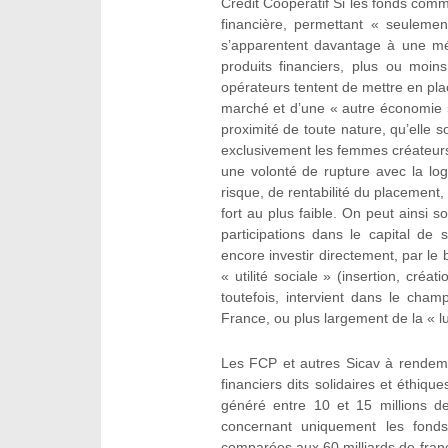
Crédit Coopératif Si les fonds com
financière, permettant « seulement
s’apparentent davantage à une mét
produits financiers, plus ou moin
opérateurs tentent de mettre en plac
marché et d’une « autre économie »
proximité de toute nature, qu’elle 
exclusivement les femmes créateurs)
une volonté de rupture avec la lo
risque, de rentabilité du placement, d
fort au plus faible. On peut ainsi 
participations dans le capital de 
encore investir directement, par le 
« utilité sociale » (insertion, cré
toutefois, intervient dans le cham
France, ou plus largement de la « lut
Les FCP et autres Sicav à rendement
financiers dits solidaires et éthiqu
généré entre 10 et 15 millions d
concernant uniquement les fonds
comparées aux 60 milliards de franc