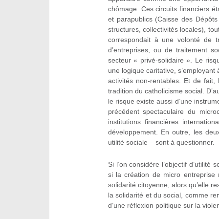
chômage. Ces circuits financiers é
et parapublics (Caisse des Dépôts
structures, collectivités locales), 
correspondait à une volonté de tr
d’entreprises, ou de traitement so
secteur « privé-solidaire ». Le ris
une logique caritative, s’employant
activités non-rentables. Et de fait,
tradition du catholicisme social. D’a
le risque existe aussi d’une instrum
précédent spectaculaire du microc
institutions financières internation
développement. En outre, les deux
utilité sociale – sont à questionner.
Si l’on considère l’objectif d’utili
si la création de micro entreprise r
solidarité citoyenne, alors qu’elle
la solidarité et du social, comme r
d’une réflexion politique sur la viol