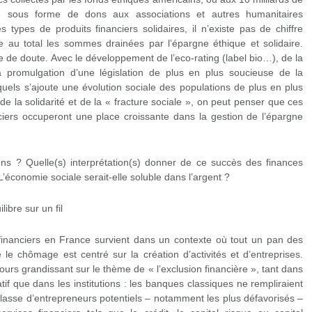
ne sous forme de dons aux associations et autres humanitaires
 types de produits financiers solidaires, il n’existe pas de chiffre
ître au total les sommes drainées par l’épargne éthique et solidaire.
 de doute. Avec le développement de l’eco-rating (label bio…), de la
a promulgation d’une législation de plus en plus soucieuse de la
quels s’ajoute une évolution sociale des populations de plus en plus
e la solidarité et de la « fracture sociale », on peut penser que ces
nciers occuperont une place croissante dans la gestion de l’épargne
s ? Quelle(s) interprétation(s) donner de ce succès des finances
L’économie sociale serait-elle soluble dans l’argent ?
ibre sur un fil
financiers en France survient dans un contexte où tout un pan des
e le chômage est centré sur la création d’activités et d’entreprises.
urs grandissant sur le thème de « l’exclusion financière », tant dans
if que dans les institutions : les banques classiques ne rempliraient
classe d’entrepreneurs potentiels – notamment les plus défavorisés –