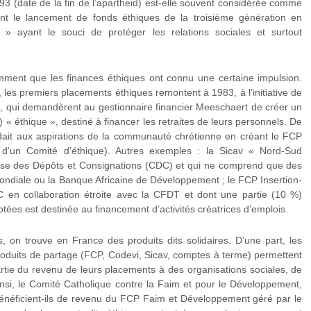
3 (date de la fin de l’apartheid) est-elle souvent considérée comme
t le lancement de fonds éthiques de la troisième génération en
s » ayant le souci de protéger les relations sociales et surtout
mment que les finances éthiques ont connu une certaine impulsion.
 les premiers placements éthiques remontent à 1983, à l’initiative de
s, qui demandèrent au gestionnaire financier Meeschaert de créer un
éthique », destiné à financer les retraites de leurs personnels. De
ndait aux aspirations de la communauté chrétienne en créant le FCP
 d’un Comité d’éthique). Autres exemples : la Sicav « Nord-Sud
sse des Dépôts et Consignations (CDC) et qui ne comprend que des
ondiale ou la Banque Africaine de Développement ; le FCP Insertion-
 en collaboration étroite avec la CFDT et dont une partie (10 %)
tées est destinée au financement d’activités créatrices d’emplois.
 on trouve en France des produits dits solidaires. D’une part, les
oduits de partage (FCP, Codevi, Sicav, comptes à terme) permettent
rtie du revenu de leurs placements à des organisations sociales, de
nsi, le Comité Catholique contre la Faim et pour le Développement,
néficient-ils de revenu du FCP Faim et Développement géré par le