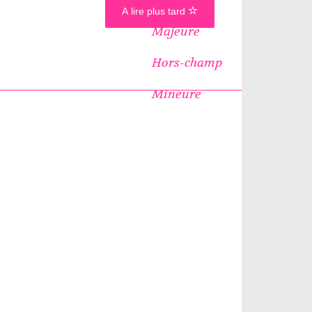
A lire plus tard
Majeure
Hors-champ
Mineure