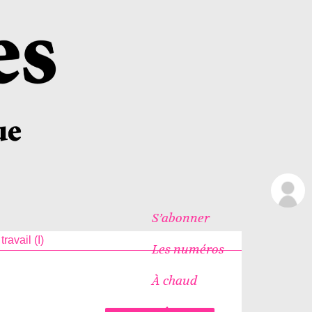
S’abonner
ravail (I)
Les numéros
À chaud
Icônes