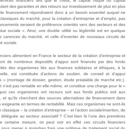
rvices financiers tels que le crédit, le capital risque ou capital
ant des garanties et des retours sur investissement de plus en plus
 de financement répondraient donc à un besoin essentiel auquel ne
lassiques du marché, pour la création d’entreprise et d’emploi, pas
inancements seraient de préférence orientés vers des secteurs et des
lue sociale ». Ainsi, une double utilité ou légitimité est en quelque
les carences du marché, et celle d’inventer de nouveaux circuits de
é sociale.
anciers alimentent en France le secteur de la création d’entreprise et
dont de nombreux dispositifs d’appui sont financés par des fonds
vités des organismes liés aux finances solidaires et éthiques, à la
nnelle, est constituée d’actions de soutien, de conseil et d’appui
s » (montage de dossier, gestion, étude préalable de marché etc.).
t n’est pas rentable en elle-même, et constitue une charge pour le «
rquoi ces organismes ont recours soit aux fonds publics soit aux
, et qu’ils cherchent des sources alternatives de financement dans
s exigeante en termes de rentabilité. Mais ces organismes ne sont-ils
 classique – la création d’entreprise – et l’action sociale/insertion, de
t déléguée au secteur associatif ? C’est bien là l’une des premières
certaine mesure, on peut voir en effet ces circuits financiers
pour mener à moindres frais une politique de traitement social du