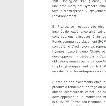
1987, Boeing en 1980…). Aussi, 199
une date marquant symboliquemen
faveur d’entreprises « citoyenne
l’environnement.
En France, ce n’est que très réce
Inspirés de l’expérience américaine,
congrégations religieuses féminine
Fonds commun de placement (FCP) « 
son côté, le Crédit Lyonnais répo
Hymnos (assorti d’une Charte et
développement » gérée par la Cai
obligations émises par la Banque M
Emploi géré également par la CDC
investie dans des entreprises non co
À côté de ces placements éthiques,
produits à rendement partagé ou pr
aux souscripteurs de verser une pa
développement ou humanitaires. Ai
la CIMADE, Terres des Hommes, bé