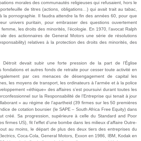
ations morales des communautés religieuses qui refusaient, hors le
ortefeuille de titres (actions, obligations…) qui avait trait au tabac,
’à la pornographie. Il faudra attendre la fin des années 60, pour que
 leur univers puritain, pour embrasser des questions ouvertement
 femme, les droits des minorités, l’écologie. En 1970, l’avocat Ralph
ale des actionnaires de General Motors une série de résolutions
ponsability) relatives à la protection des droits des minorités, des
étroit devait subir une forte pression de la part de l’Église
 fondations et autres fonds de retraite pour cesser toute activité en
 également par ces menaces de désengagement de capital les
mes, les moyens de transport, les ordinateurs à l’armée et à la police
eloppement «éthique» des affaires s’est poursuivi durant toutes les
confessionnel sur la Responsabilité de l’Entreprise qui tenait à jour
ollaborant » au régime de l’apartheid (39 firmes sur les 50 premières
indice de cotation boursier (le SAPE – South Africa Free Equity) dans
 fut créé. Sa progression, supérieure à celle du Standard and Poor
s firmes US), fit l’effet d’une bombe dans les milieux d’affaire Outre-
e tout au moins, le départ de plus des deux tiers des entreprises du
Electrics, Coca-Cola, General Motors, Exxon en 1986, IBM, Kodak en