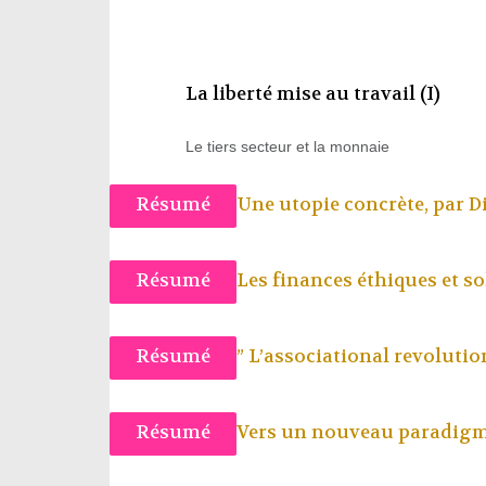
La liberté mise au travail (I)
Le tiers secteur et la monnaie
Résumé
Une utopie concrète, par
D
Résumé
Les finances éthiques et so
Résumé
” L’associational revolution
Résumé
Vers un nouveau paradigme 