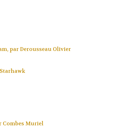
am, par
Derousseau Olivier
Starhawk
ar
Combes Muriel