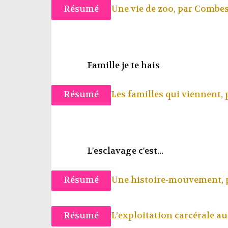
Résumé
Une vie de zoo, par
Combes
Famille je te hais
Résumé
Les familles qui viennent,
L'esclavage c'est...
Résumé
Une histoire-mouvement, 
Résumé
L’exploitation carcérale a