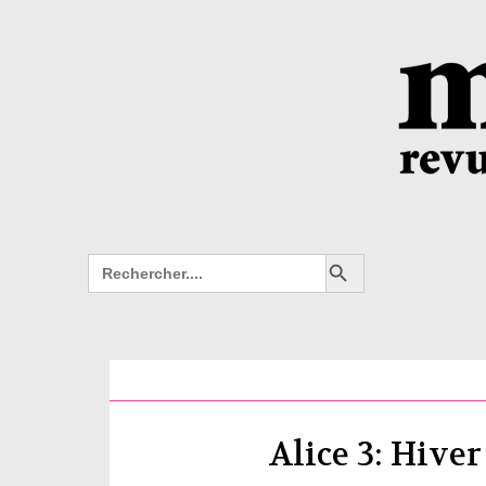
Search Button
Search
for:
Alice 3: Hive