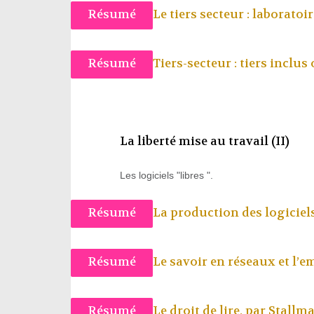
Résumé
Le tiers secteur : laboratoi
Résumé
Tiers-secteur : tiers inclus
La liberté mise au travail (II)
Les logiciels "libres ".
Résumé
La production des logiciels
Résumé
Le savoir en réseaux et l’e
Résumé
Le droit de lire, par
Stallm