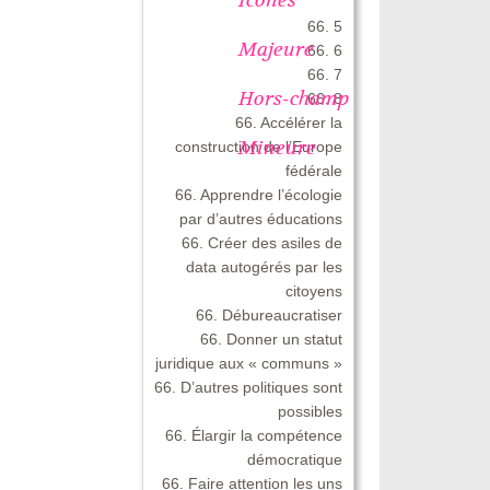
66. 5
Majeure
66. 6
66. 7
Hors-champ
66. 8
66. Accélérer la
Mineure
construction de l’Europe
fédérale
66. Apprendre l’écologie
par d’autres éducations
66. Créer des asiles de
data autogérés par les
citoyens
66. Débureaucratiser
66. Donner un statut
juridique aux « communs »
66. D’autres politiques sont
possibles
66. Élargir la compétence
démocratique
66. Faire attention les uns