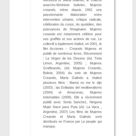
anarcho-féministe bolivien, Mujeres
creando, mène depuis 1992 une
passionnante élaboration entre
intervention urbaine, critique radicale,
célébration du corps, du quotidien, des
puissances de l’imaginaire. Mujeres
creando est notamment célèbre pour
ses graffitis et ses actions de rue. Le
collectif a également réalisé, en 2001, le
film Acciones - Creando Mujeres et
publié de nombreux livres. Récemment
: La Virgen de los Deseos (éd. Tinta
Limon, Argentine, 2005) ; Mujeres
Grafiteando, (éd. Mujeres Creando,
Bolivie, 2004). Au sein de Mujeres
Creando, Maria Galindo a réalisé
plusieurs films : Mama no me lo dijo
(2003) ; las Exiliadas del neoliberalismo
(2004) et Amazonas, Mujeres
indomables (2008). Elle a récemment
publié avec Sonia Sanchez, Ninguna
Mujer Nace para Puta (éd. La Vaca ,
Argentine, 2007) Les films de Mujeres
Creando et Maria Galindo sont
distribués en France par Le peuple qui
manque.