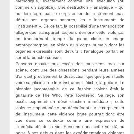
méthodique, exactement comme une exécution (ou
comme un supplice). Une destruction « analytique » qui
ne désintègre pas le corps entier de l’instrument mais
détruit ses organes sonores, les « instruments de
l’instrument ». De ce fait, la possibilité d’une transposition
allégorique transparaît toujours derrière cette violence,
en transformant l’image du piano cloué en image
anthropomorphe, en vision d’un corps humain dont les
organes expressifs sont détruits : l’analogue parfait en
serait la bouche cousue.
Pensons ensuite aux excès des musiciens rock sur
scène, dont une des obsessions pendant leurs années
d’or était précisément la destruction quelque peu rituelle
voire sacrificielle de leur instrument-fétiche, la guitare. Le
pionnier incontestable de ce fashion violent était le
guitariste de The Who, Pete Townsend. Sa rage, son
excès exprimait un désir d’action immédiate ; cette
violence « spontanée », se déchaînant sur le corps entier
de l’instrument, cette violence brute pourrait donc être
vue dans ce contexte comme une expression de
l’immédiateté de la vie. Pensons dans cette voie-là au
noise à ses débuts dans les expérimentations violentes