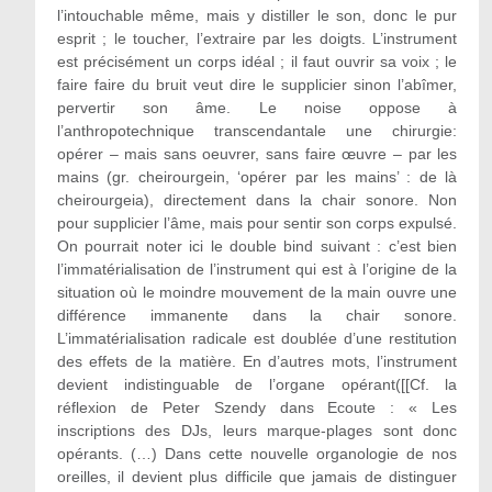
l’intouchable même, mais y distiller le son, donc le pur
esprit ; le toucher, l’extraire par les doigts. L’instrument
est précisément un corps idéal ; il faut ouvrir sa voix ; le
faire faire du bruit veut dire le supplicier sinon l’abîmer,
pervertir son âme. Le noise oppose à
l’anthropotechnique transcendantale une chirurgie:
opérer – mais sans oeuvrer, sans faire œuvre – par les
mains (gr. cheirourgein, ‘opérer par les mains’ : de là
cheirourgeia), directement dans la chair sonore. Non
pour supplicier l’âme, mais pour sentir son corps expulsé.
On pourrait noter ici le double bind suivant : c’est bien
l’immatérialisation de l’instrument qui est à l’origine de la
situation où le moindre mouvement de la main ouvre une
différence immanente dans la chair sonore.
L’immatérialisation radicale est doublée d’une restitution
des effets de la matière. En d’autres mots, l’instrument
devient indistinguable de l’organe opérant([[Cf. la
réflexion de Peter Szendy dans Ecoute : « Les
inscriptions des DJs, leurs marque-plages sont donc
opérants. (…) Dans cette nouvelle organologie de nos
oreilles, il devient plus difficile que jamais de distinguer