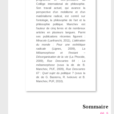
Collège international de philosophie.
Son travail actuel, qui avance la
perspective d’un mobilisme et d’un
matérialisme radical, est centré sur
l’ontologie, la philosophie de l’art et la
philosophie politique. Manchev est
l’auteur de cinq livres et de nombreux
articles en plusieurs langues. Parmi
ses publications récentes figurent :
Miracolo
(Lanfranchi, 2011),
L’altération
du monde : Pour une esthétique
radicale
(Lignes, 2009),
La
Métamorphose et l’Instant –
Désorganisation de la vie
(La Phocide,
2009),
Rue Descartes 64 : La
métamorphose
(sous la dir. de B.
Manchev, PUF, 2009),
Rue Descartes
67 : Quel sujet du politique ?
(sous la
dir. de G. Basterra, R. Ivekovic et B.
Manchev, PUF, 2010).
Sommaire
66. 5