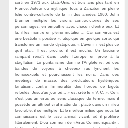
sorti en 1973 aux États-Unis, et trois ans plus tard en
France. Auteur du mythique Tous à Zanzibar en pleine
folie contre-culturelle de la fin des années 1960, John
Brunner multiplie les visions contradictoires de ses
personnages, en empathie avec chacun d’entre eux. Et
là, il les montre en pleine mutation… Car son virus est
une bestiole « positive », utopique en quelque sorte, qui
transforme un monde dystopique. « L’avenir n’est plus ce
qu’il était. Il est proche, il est moche. Un fascisme
rampant renaît dans toute l’Europe en proie à la
stagflation. Le puritanisme domine l’Angleterre, où des
bandes de voyous à cheveux ras lynchent les
homosexuels et pourchassent les noirs. Dans des
meetings de masse, des prédicateurs hystériques
fanatisent contre l’immoralité des hordes de bigots
refoulés. Jusqu’au jour où… » est créé le « V. C. ». Ce «
n’est pas un virus au sens classique du terme, mais il
possède un attribut viral inattendu : placé dans un milieu
favorable, il se multiplie. Et le meilleur milieu que nous lui
connaissons est le tissu animal vivant, où il prolifère
littéralement. D’où son nom de «Virus Communiquant» :