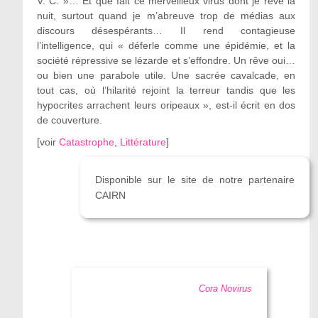
V. C. »… Et que fait ce merveilleux virus dont je rêve la
nuit, surtout quand je m’abreuve trop de médias aux
discours désespérants… Il rend contagieuse
l’intelligence, qui « déferle comme une épidémie, et la
société répressive se lézarde et s’effondre. Un rêve oui…
ou bien une parabole utile. Une sacrée cavalcade, en
tout cas, où l’hilarité rejoint la terreur tandis que les
hypocrites arrachent leurs oripeaux », est-il écrit en dos
de couverture.
[
voir
Catastrophe
,
Littérature
]
Disponible sur le site de notre partenaire
CAIRN
Cora Novirus