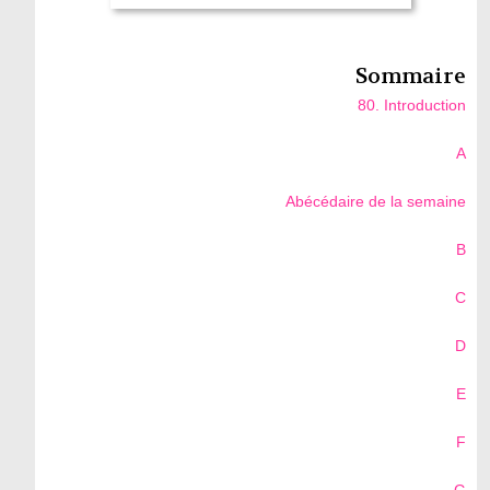
Sommaire
80. Introduction
A
Abécédaire de la semaine
B
C
D
E
F