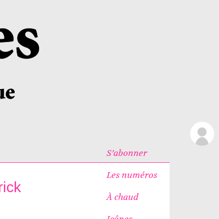
S’abonner
Les numéros
rick
À chaud
Icônes