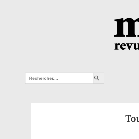
Search Button
Search
for:
Tou