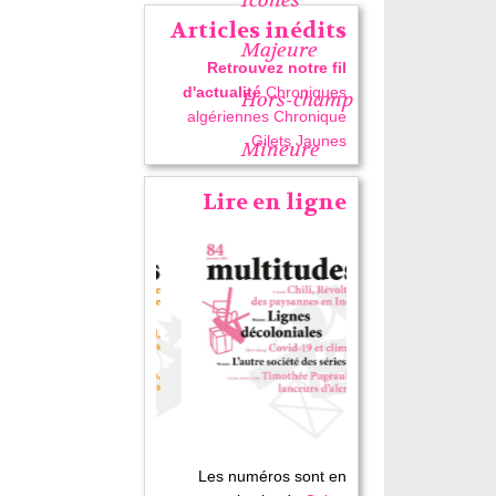
Articles inédits
Majeure
Retrouvez notre fil
d'actualité
Chroniques
Hors-champ
algériennes
Chronique
Gilets Jaunes
Mineure
Lire en ligne
Les numéros sont en