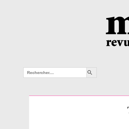
Search Button
Search
for: