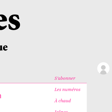
S’abonner
Les numéros
n
À chaud
Icônes