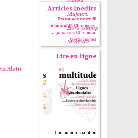
Articles inédits
Majeure
Retrouvez notre fil
d'actualité
Chroniques
Hors-champ
algériennes
Chronique
Gilets Jaunes
Mineure
Lire en ligne
etz Alain
Les numéros sont en