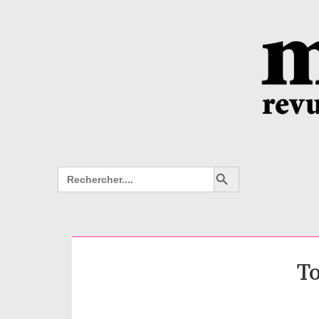
Search Button
Search
for:
To