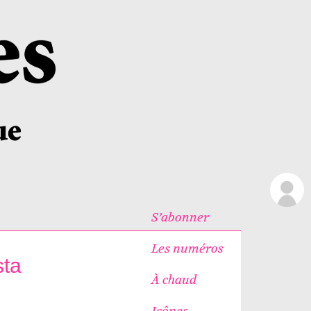
S’abonner
Les numéros
sta
À chaud
Icônes