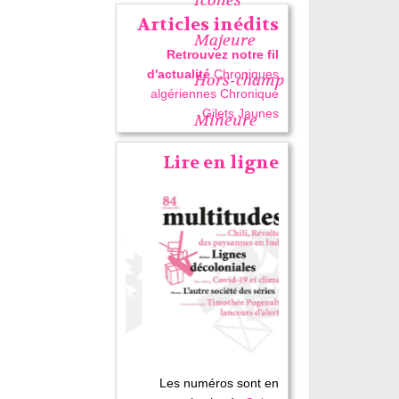
Articles inédits
Majeure
Retrouvez notre fil
d'actualité
Chroniques
Hors-champ
algériennes
Chronique
Gilets Jaunes
Mineure
Lire en ligne
Les numéros sont en