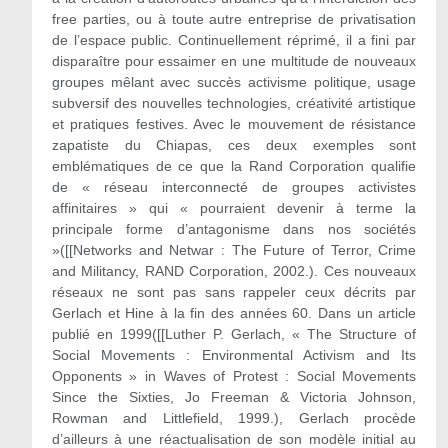
free parties, ou à toute autre entreprise de privatisation
de l’espace public. Continuellement réprimé, il a fini par
disparaître pour essaimer en une multitude de nouveaux
groupes mêlant avec succès activisme politique, usage
subversif des nouvelles technologies, créativité artistique
et pratiques festives. Avec le mouvement de résistance
zapatiste du Chiapas, ces deux exemples sont
emblématiques de ce que la Rand Corporation qualifie
de « réseau interconnecté de groupes activistes
affinitaires » qui « pourraient devenir à terme la
principale forme d’antagonisme dans nos sociétés
»([[Networks and Netwar : The Future of Terror, Crime
and Militancy, RAND Corporation, 2002.). Ces nouveaux
réseaux ne sont pas sans rappeler ceux décrits par
Gerlach et Hine à la fin des années 60. Dans un article
publié en 1999([[Luther P. Gerlach, « The Structure of
Social Movements : Environmental Activism and Its
Opponents » in Waves of Protest : Social Movements
Since the Sixties, Jo Freeman & Victoria Johnson,
Rowman and Littlefield, 1999.), Gerlach procède
d’ailleurs à une réactualisation de son modèle initial au