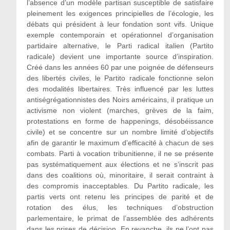
l’absence d’un modèle partisan susceptible de satisfaire
pleinement les exigences principielles de l’écologie, les
débats qui président à leur fondation sont vifs. Unique
exemple contemporain et opérationnel d’organisation
partidaire alternative, le Parti radical italien (Partito
radicale) devient une importante source d’inspiration.
Créé dans les années 60 par une poignée de défenseurs
des libertés civiles, le Partito radicale fonctionne selon
des modalités libertaires. Très influencé par les luttes
antiségrégationnistes des Noirs américains, il pratique un
activisme non violent (marches, grèves de la faim,
protestations en forme de happenings, désobéissance
civile) et se concentre sur un nombre limité d’objectifs
afin de garantir le maximum d’efficacité à chacun de ses
combats. Parti à vocation tribunitienne, il ne se présente
pas systématiquement aux élections et ne s’inscrit pas
dans des coalitions où, minoritaire, il serait contraint à
des compromis inacceptables. Du Partito radicale, les
partis verts ont retenu les principes de parité et de
rotation des élus, les techniques d’obstruction
parlementaire, le primat de l’assemblée des adhérents
dans les prises de décision. En revanche, ils ne l’ont pas