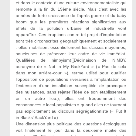
et dans le contexte d’une culture environnementaliste qui
remonte à la fin du 19ème siècle. Mais c’est avec les
années de forte croissance de l’après-guerre et du baby
boom que les premières réactions significatives aux
effets de la pollution urbaine et industrielle vont
apparaître. Ces irruptions contre tel projet d’implantation
sont très circonscrites géographiquement et socialement
: elles mobilisent essentiellement les classes moyennes,
soucieuses de préserver leur cadre de vie immédiat.
Qualifiées de nimbyism([[Déclinaison de NIMBY,
acronyme de « Not In My BackYard » (« Pas de cela
dans mon arrière-cour »), terme utilisé pour qualifier
l’opposition de populations riveraines à l’implantation ou
l’extension d’une installation susceptible de provoquer
des nuisances, sans rejeter l’idée de son établissement
en un autre lieu.), elles ont fréquemment des
consonances « local-populistes » quand elles ne tournent
pas explicitement au discours ségrégationniste (« Put It
in Blacks’ BackYard »).
Une dimension plus politique des questions écologiques
voit finalement le jour dans la deuxième moitié des