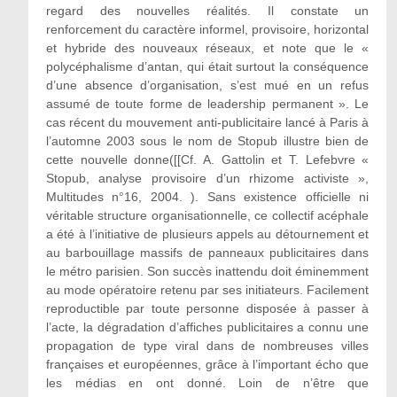
regard des nouvelles réalités. Il constate un
renforcement du caractère informel, provisoire, horizontal
et hybride des nouveaux réseaux, et note que le «
polycéphalisme d’antan, qui était surtout la conséquence
d’une absence d’organisation, s’est mué en un refus
assumé de toute forme de leadership permanent ». Le
cas récent du mouvement anti-publicitaire lancé à Paris à
l’automne 2003 sous le nom de Stopub illustre bien de
cette nouvelle donne([[Cf. A. Gattolin et T. Lefebvre «
Stopub, analyse provisoire d’un rhizome activiste »,
Multitudes n°16, 2004. ). Sans existence officielle ni
véritable structure organisationnelle, ce collectif acéphale
a été à l’initiative de plusieurs appels au détournement et
au barbouillage massifs de panneaux publicitaires dans
le métro parisien. Son succès inattendu doit éminemment
au mode opératoire retenu par ses initiateurs. Facilement
reproductible par toute personne disposée à passer à
l’acte, la dégradation d’affiches publicitaires a connu une
propagation de type viral dans de nombreuses villes
françaises et européennes, grâce à l’important écho que
les médias en ont donné. Loin de n’être que