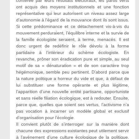
conférée par leurs résultats électoraux, les partis verts
ont acquis des moyens institutionnels et une fonction
représentative qui leur autorisent un niveau assez large
d’autonomie à l’égard de la mouvance dont ils sont issus.
Si cette prédominance et ce détachement vis-à-vis du
mouvement perduraient, l’équilibre interne et la survie de
la famille écologiste seraient, à terme, menacés. Il est
donc urgent de redéfinir le rôle dévolu à la forme
partidaire à l’intérieur du schème écologiste. En
revanche, prôner son éradication pure et simple, au seul
motif de sa « dénaturation » et de son caractère trop
hégémonique, semble peu pertinent. D’abord parce que
la nature politique a horreur du vide et que, à défaut de
lui substituer une forme opérante et plus légitime,
l’apparition d’une nouvelle entité partisane, opportuniste
et sans réelle filiation écologique, est à redouter. Ensuite,
parce que, quelles que soient ses vertus, l’activisme n’a
pas vocation à incarner un modèle global et exclusif
d’organisation pour l’écologie.
Il convient plutôt de s’interroger sur la manière dont
chacune des expressions existantes peut utilement servir
à l’avènement d’une culture écologique de la politique.