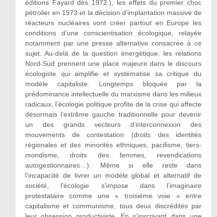
éditions Fayard dès 1972.), les effets du premier choc
pétrolier en 1973 et la décision d’implantation massive de
réacteurs nucléaires vont créer partout en Europe les
conditions d’une conscientisation écologique, relayée
notamment par une presse alternative consacrée à ce
sujet. Au-delà de la question énergétique, les relations
Nord-Sud prennent une place majeure dans le discours
écologiste qui amplifie et systématise sa critique du
modèle capitaliste. Longtemps bloquée par la
prédominance intellectuelle du marxisme dans les milieux
radicaux, l’écologie politique profite de la crise qui affecte
désormais l’extrême gauche traditionnelle pour devenir
un des grands vecteurs d’interconnexion des
mouvements de contestation (droits des identités
régionales et des minorités ethniques, pacifisme, tiers-
mondisme, droits des femmes, revendications
autogestionnaires…). Même si elle reste dans
l’incapacité de livrer un modèle global et alternatif de
société, l’écologie s’impose dans l’imaginaire
protestataire comme une « troisième voie » entre
capitalisme et communisme, tous deux discrédités par
leur obsession productiviste. En s’inscrivant dans une