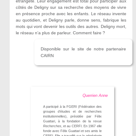
étrangeté. Leur engagement est total pour participer aux
côtés de Deligny sur sa recherche des moyens de vivre
en présence proche avec les enfants. Le réseau invente
au quotidien, et Deligny parle, donne sens, fabrique les
mots qui vont devenir les outils des autres. Deligny mort,
le réseau n’a plus de parleur. Comment faire ?
Disponible sur le site de notre partenaire
CAIRN
Querrien Anne
A participé à la FGERI (Fédération des
groupes d’études et de recherches
institutionnelles), présidée par Félix
Guattari, à la fondation de la revue
Recherches
, et au CERFI. En 1967 elle
fonde avec Félix Guattari et ses amis le
CERFI. Elle a travaillé sur la généalogie