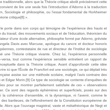
ie traditionnelle, alors que la Théorie critique abolit précisément cette
 convient de lire une seule fois l’introduction d’Adorno à la traduction
m, Sociologie et philosophie, ou l’essai fondamental de Horkheimer
éorie critique[8] ».
l le porte dans son corps qui témoigne de l’expérience des hauts et
 du travail, des mouvements sociaux et de l’éducation, théoricien du
teur d’une école alternative, philosophe formé par Adorno, gréviste
Angela Davis avec Marcuse, apologue du cancre et docteur honoris
éennes, contestataire de rue et directeur de l’Institut de sociologie
é une Théorie critique vivante. Chez lui, l’expérience personnelle
e-versa, tout comme l’expérience sensible entretient un rapport de
onceptuelle dans la Théorie critique. Avant d’approfondir cette idée
ire ici que l’École de Francfort est une sociologie, ce qui déplait très
nçaise assise sur une méthode scolaire, malgré l’avis contraire des
et Edgar Morin.[9] Ce type de sociologie se contente d’enquêtes de
nées pour se montrer parfaitement satisfaite de ces « observations
imer. Ce sont des regards éphémères et superficiels, posés sur des
ni la cohérence d’ensemble, ni la dynamique, ni l’avenir, comme le
te des banlieues, de l’effondrement de la Constitution européenne de
le. Alors que l’ouvrage magistral, vaste et métathéorique de Negt et