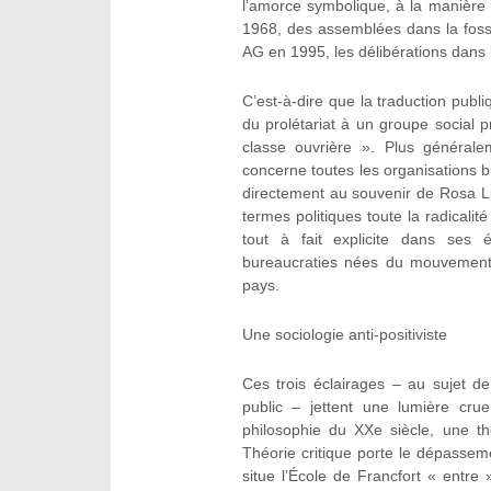
l’amorce symbolique, à la manièr
1968, des assemblées dans la fos
AG en 1995, les délibérations dan
C’est-à-dire que la traduction publiq
du prolétariat à un groupe social 
classe ouvrière ». Plus généralem
concerne toutes les organisations b
directement au souvenir de Rosa L
termes politiques toute la radicali
tout à fait explicite dans ses é
bureaucraties nées du mouvement 
pays.
Une sociologie anti-positiviste
Ces trois éclairages – au sujet d
public – jettent une lumière crue
philosophie du XXe siècle, une th
Théorie critique porte le dépasseme
situe l’École de Francfort « entre