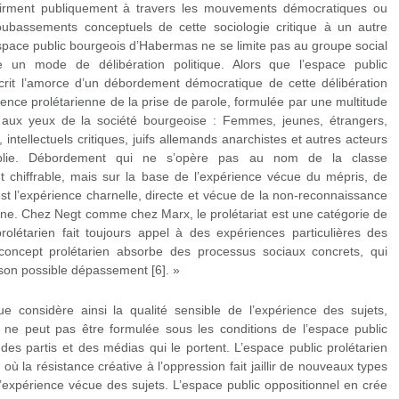
affirment publiquement à travers les mouvements démocratiques ou
s soubassements conceptuels de cette sociologie critique à un autre
’espace public bourgeois d’Habermas ne se limite pas au groupe social
e un mode de délibération politique. Alors que l’espace public
crit l’amorce d’un débordement démocratique de cette délibération
ience prolétarienne de la prise de parole, formulée par une multitude
 aux yeux de la société bourgeoise : Femmes, jeunes, étrangers,
ntellectuels critiques, juifs allemands anarchistes et autres acteurs
blie. Débordement qui ne s’opère pas au nom de la classe
ent chiffrable, mais sur la base de l’expérience vécue du mépris, de
’est l’expérience charnelle, directe et vécue de la non-reconnaissance
ienne. Chez Negt comme chez Marx, le prolétariat est une catégorie de
prolétarien fait toujours appel à des expériences particulières des
concept prolétarien absorbe des processus sociaux concrets, qui
 son possible dépassement [6]. »
ue considère ainsi la qualité sensible de l’expérience des sujets,
i ne peut pas être formulée sous les conditions de l’espace public
 des partis et des médias qui le portent. L’espace public prolétarien
où la résistance créative à l’oppression fait jaillir de nouveaux types
l’expérience vécue des sujets. L’espace public oppositionnel en crée