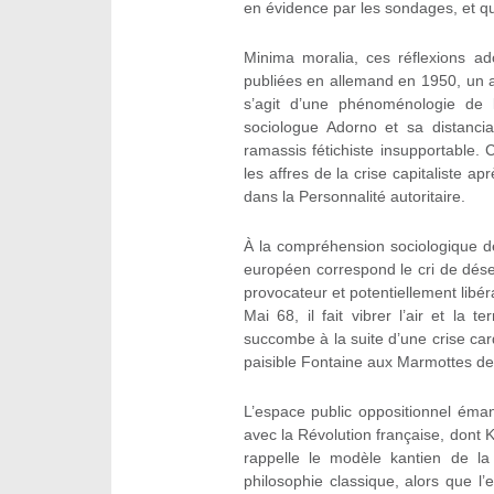
en évidence par les sondages, et qui
Minima moralia, ces réflexions a
publiées en allemand en 1950, un an 
s’agit d’une phénoménologie de 
sociologue Adorno et sa distanci
ramassis fétichiste insupportable. 
les affres de la crise capitaliste a
dans la Personnalité autoritaire.
À la compréhension sociologique des
européen correspond le cri de déses
provocateur et potentiellement libé
Mai 68, il fait vibrer l’air et la 
succombe à la suite d’une crise car
paisible Fontaine aux Marmottes de 
L’espace public oppositionnel éman
avec la Révolution française, dont
rappelle le modèle kantien de la
philosophie classique, alors que l