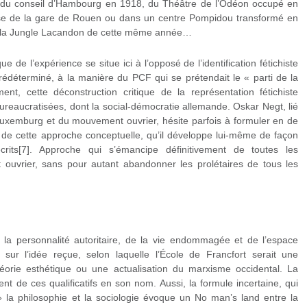
e du conseil d’Hambourg en 1918, du Théâtre de l’Odéon occupé en
se de la gare de Rouen ou dans un centre Pompidou transformé en
s la Jungle Lacandon de cette même année…
ue de l’expérience se situe ici à l’opposé de l’identification fétichiste
prédéterminé, à la manière du PCF qui se prétendait le « parti de la
ent, cette déconstruction critique de la représentation fétichiste
ureaucratisées, dont la social-démocratie allemande. Oskar Negt, lié
uxemburg et du mouvement ouvrier, hésite parfois à formuler en de
té de cette approche conceptuelle, qu’il développe lui-même de façon
crits[7]. Approche qui s’émancipe définitivement de toutes les
ouvrier, sans pour autant abandonner les prolétaires de tous les
e la personnalité autoritaire, de la vie endommagée et de l’espace
 sur l’idée reçue, selon laquelle l’École de Francfort serait une
éorie esthétique ou une actualisation du marxisme occidental. La
nt de ces qualificatifs en son nom. Aussi, la formule incertaine, qui
 » la philosophie et la sociologie évoque un No man’s land entre la