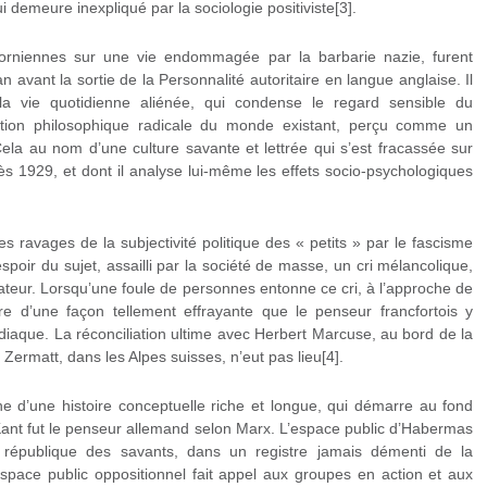
 demeure inexpliqué par la sociologie positiviste[3].
dorniennes sur une vie endommagée par la barbarie nazie, furent
avant la sortie de la Personnalité autoritaire en langue anglaise. Il
la vie quotidienne aliénée, qui condense le regard sensible du
ation philosophique radicale du monde existant, perçu comme un
Cela au nom d’une culture savante et lettrée qui s’est fracassée sur
près 1929, et dont il analyse lui-même les effets socio-psychologiques
 ravages de la subjectivité politique des « petits » par le fascisme
poir du sujet, assailli par la société de masse, un cri mélancolique,
rateur. Lorsqu’une foule de personnes entonne ce cri, à l’approche de
terre d’une façon tellement effrayante que le penseur francfortois y
diaque. La réconciliation ultime avec Herbert Marcuse, au bord de la
Zermatt, dans les Alpes suisses, n’eut pas lieu[4].
e d’une histoire conceptuelle riche et longue, qui démarre au fond
 Kant fut le penseur allemand selon Marx. L’espace public d’Habermas
 république des savants, dans un registre jamais démenti de la
’espace public oppositionnel fait appel aux groupes en action et aux