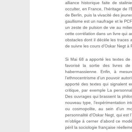
alliance historique faite de stal
occulter, en France, l’héritage de l
de Berlin, puis la vivacité des jeun
gaullisme est un naufrage et le PCF
un zeste de pulsion de vie au milie
cette corrélation dans un livre qu
obstacles dont il décèle les traces a
de suivre les cours d’Oskar Negt à
Si Mai 68 a apporté les textes d
favorisé la sortie des livres d
habermassienne. Enfin, à mesure
l’ethnocentrisme d’un pouvoir autori
apporté des textes qui signalent e
critique, par exemple La personnali
Des ouvrages qui brassent la philo
nouveau type, l’expérimentation int
ou cosmopolite, au sein d’un mod
personnalité d’Oskar Negt, qui est l’
m’oblige à cerner d’abord ce modèl
péril la sociologie française réellem