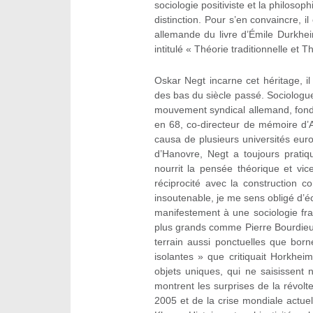
sociologie positiviste et la philosoph
distinction. Pour s’en convaincre, il
allemande du livre d’Émile Durkhei
intitulé « Théorie traditionnelle et Th
Oskar Negt incarne cet héritage, i
des bas du siècle passé. Sociologue
mouvement syndical allemand, fonda
en 68, co-directeur de mémoire d’
causa de plusieurs universités europ
d’Hanovre, Negt a toujours pratiqu
nourrit la pensée théorique et vic
réciprocité avec la construction c
insoutenable, je me sens obligé d’écr
manifestement à une sociologie fra
plus grands comme Pierre Bourdieu 
terrain aussi ponctuelles que bor
isolantes » que critiquait Horkhe
objets uniques, qui ne saisissent 
montrent les surprises de la révol
2005 et de la crise mondiale actuel