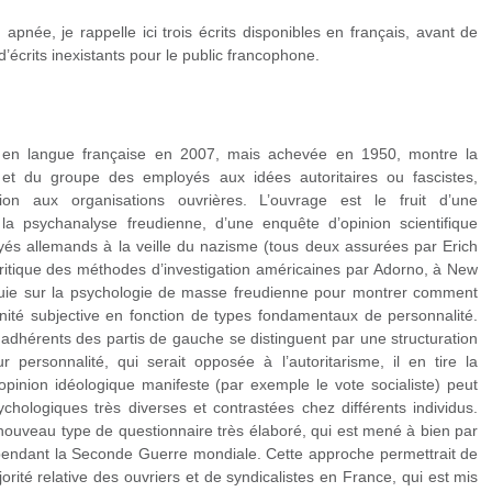
apnée, je rappelle ici trois écrits disponibles en français, avant de
’écrits inexistants pour le public francophone.
lié en langue française en 2007, mais achevée en 1950, montre la
s et du groupe des employés aux idées autoritaires ou fascistes,
n aux organisations ouvrières. L’ouvrage est le fruit d’une
 la psychanalyse freudienne, d’une enquête d’opinion scientifique
oyés allemands à la veille du nazisme (tous deux assurées par Erich
ritique des méthodes d’investigation américaines par Adorno, à New
uie sur la psychologie de masse freudienne pour montrer comment
finité subjective en fonction de types fondamentaux de personnalité.
 adhérents des partis de gauche se distinguent par une structuration
personnalité, qui serait opposée à l’autoritarisme, il en tire la
pinion idéologique manifeste (par exemple le vote socialiste) peut
ychologiques très diverses et contrastées chez différents individus.
 nouveau type de questionnaire très élaboré, qui est mené à bien par
 pendant la Seconde Guerre mondiale. Cette approche permettrait de
rité relative des ouvriers et de syndicalistes en France, qui est mis