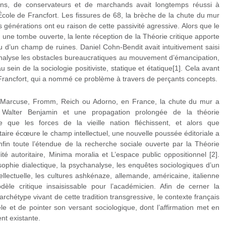
iniens, de conservateurs et de marchands avait longtemps réussi à
’École de Francfort. Les fissures de 68, la brèche de la chute du mur
es générations ont eu raison de cette passivité agressive. Alors que le
 une tombe ouverte, la lente réception de la Théorie critique apporte
u d’un champ de ruines. Daniel Cohn-Bendit avait intuitivement saisi
i analyse les obstacles bureaucratiques au mouvement d’émancipation,
u sein de la sociologie positiviste, statique et étatique[1]. Cela avant
 Francfort, qui a nommé ce problème à travers de perçants concepts.
e Marcuse, Fromm, Reich ou Adorno, en France, la chute du mur a
e Walter Benjamin et une propagation prolongée de la théorie
 que les forces de la vieille nation fléchissent, et alors que
taire écœure le champ intellectuel, une nouvelle poussée éditoriale a
nfin toute l’étendue de la recherche sociale ouverte par la Théorie
té autoritaire, Minima moralia et L’espace public oppositionnel [2].
sophie dialectique, la psychanalyse, les enquêtes sociologiques d’un
ellectuelle, les cultures ashkénaze, allemande, américaine, italienne
èle critique insaisissable pour l’académicien. Afin de cerner la
archétype vivant de cette tradition transgressive, le contexte français
e et de pointer son versant sociologique, dont l’affirmation met en
ent existante.