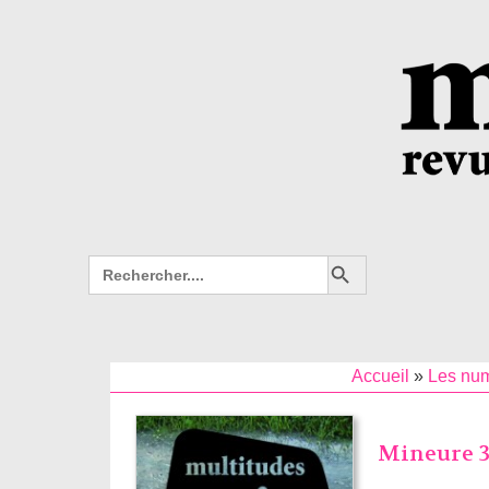
Search Button
Search
for:
Accueil
»
Les nu
Mineure 3