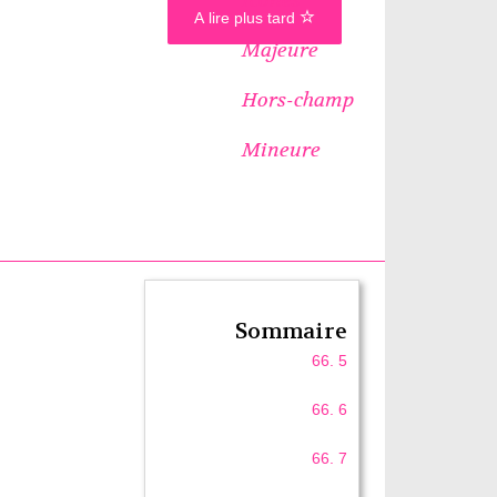
A lire plus tard
Majeure
Hors-champ
Mineure
Sommaire
66. 5
66. 6
66. 7