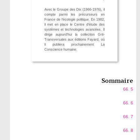
Avec le Groupe des Dix (1966-1976), il
compte parmi les précurseurs en
France de l'écologie politique. En 1982,
il met en place le Centre d'étude des
systèmes et technologies avancées. Il
dirige aujourd'hui la collection Grit-
Transversales aux éditions Fayard, où
il publiera prochainement La
Conscience humaine.
Sommaire
66. 5
66. 6
66. 7
66. 8