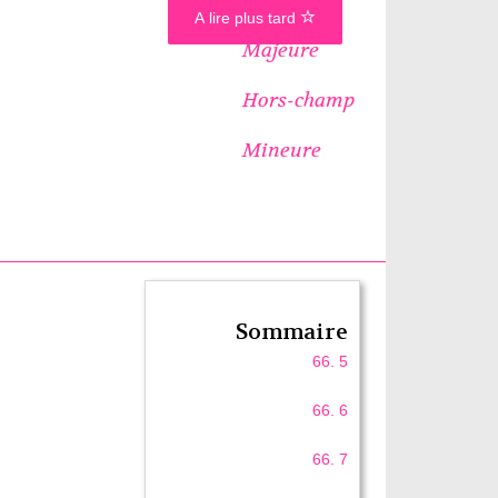
A lire plus tard
Majeure
Hors-champ
Mineure
Sommaire
66. 5
66. 6
66. 7