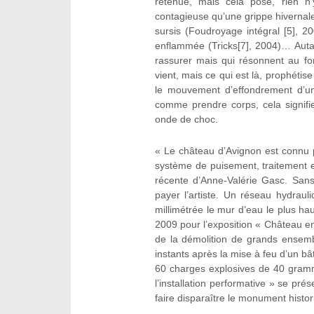
retenue, mais cela posé, rien n’y
contagieuse qu’une grippe hivernale
sursis (Foudroyage intégral [5],
enflammée (Tricks[7], 2004)… Auta
rassurer mais qui résonnent au f
vient, mais ce qui est là, prophétis
le mouvement d’effondrement d’une 
comme prendre corps, cela signifie
onde de choc.
« Le château d’Avignon est connu p
système de puisement, traitement 
récente d’Anne-Valérie Gasc. Sans
payer l’artiste. Un réseau hydrau
millimétrée le mur d’eau le plus hau
2009 pour l’exposition « Château en 
de la démolition de grands ensemb
instants après la mise à feu d’un b
60 charges explosives de 40 gramm
l’installation performative » se pr
faire disparaître le monument histor