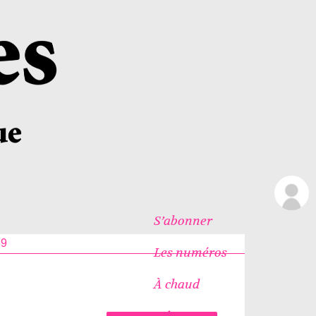
S’abonner
39
Les numéros
À chaud
Icônes