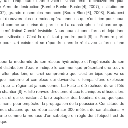
 fait, l’inquiétude d’Anne-Valérie Gasc reste définitivement plus
. Arme de destruction (Bombe Bunker Buster[4], 2007), institution en
 2007), grands ensembles menacés (Boum Blocs[6], 2008), Budapest
nt d’œuvres plus ou moins opérationnelles qui n’ont rien pour nous
ond comme une prise de parole. « La catastrophe n’est pas ce qui
e le médiatisé Comité Invisible. Nous nous situons d’ores et déjà dans
civilisation. C’est là qu’il faut prendre parti [8]. » Prendre parti
 pour l’art exister et se répandre dans le réel avec la force d’une
our la modernité de son réseau hydraulique et l’ingéniosité de son
et distribution d’eau » indique le communiqué présentant une œuvre
 aller plus loin, on croit comprendre que c’est un bijou que va se
lique moderne et complexe qui deviendra le temps d’une explosion
t que la région ait jamais connu. La Fuite a été réalisée durant l’été
chantier [9] ». Elle renvoie directement aux techniques utilisées lors
les et qui consistent à faire exploser des boudins d’eau, quelques
âtiment, pour empêcher la propagation de la poussière. Constituée de
es chacune qui se répartissent sur 300 mètres de canalisations, «
ésente comme la menace d’un sabotage en règle dont l’objectif est de
ique.