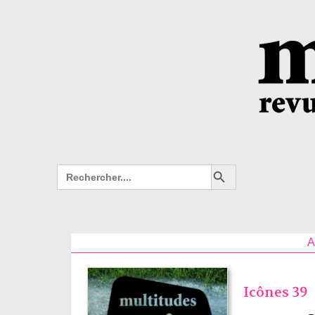
Search Button
Search
for:
A
Icônes 39