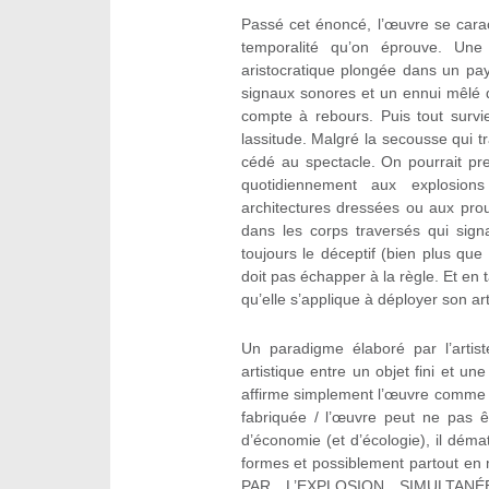
Passé cet énoncé, l’œuvre se cara
temporalité qu’on éprouve. Une
aristocratique plongée dans un pa
signaux sonores et un ennui mêlé d
compte à rebours. Puis tout survien
lassitude. Malgré la secousse qui t
cédé au spectacle. On pourrait pre
quotidiennement aux explosion
architectures dressées ou aux prou
dans les corps traversés qui sign
toujours le déceptif (bien plus que
doit pas échapper à la règle. Et en t
qu’elle s’applique à déployer son art
Un paradigme élaboré par l’artis
artistique entre un objet fini et un
affirme simplement l’œuvre comme un 
fabriquée / l’œuvre peut ne pas ê
d’économie (et d’écologie), il dématé
formes et possiblement partout 
PAR L’EXPLOSION SIMULTA