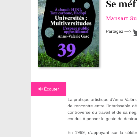
Se méfi
Mansart Gu
Partagez —>
🔊 Écouter
La pratique artistique d’Anne-Valé
de rencontre entre l’intarissable dés
controversé du travail et de sa nég
conduit à penser le geste de destr
En 1969, s’appuyant sur la célè