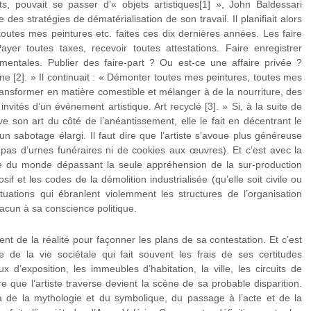
ts, pouvait se passer d’« objets artistiques[1] », John Baldessari
 des stratégies de dématérialisation de son travail. Il planifiait alors
toutes mes peintures etc. faites ces dix dernières années. Les faire
yer toutes taxes, recevoir toutes attestations. Faire enregistrer
mentales. Publier des faire-part ? Ou est-ce une affaire privée ?
e [2]. » Il continuait : « Démonter toutes mes peintures, toutes mes
transformer en matière comestible et mélanger à de la nourriture, des
vités d’un événement artistique. Art recyclé [3]. » Si, à la suite de
ve son art du côté de l’anéantissement, elle le fait en décentrant le
n sabotage élargi. Il faut dire que l’artiste s’avoue plus généreuse
pas d’urnes funéraires ni de cookies aux œuvres). Et c’est avec la
ale du monde dépassant la seule appréhension de la sur-production
osif et les codes de la démolition industrialisée (qu’elle soit civile ou
ituations qui ébranlent violemment les structures de l’organisation
cun à sa conscience politique.
 de la réalité pour façonner les plans de sa contestation. Et c’est
re de la vie sociétale qui fait souvent les frais de ses certitudes
x d’exposition, les immeubles d’habitation, la ville, les circuits de
e que l’artiste traverse devient la scène de sa probable disparition.
la de la mythologie et du symbolique, du passage à l’acte et de la