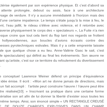
ctérise également par son expérience physique. Et c’est d’abord sa
 attente prolongée, debout ou assis, face à une architecture
ysage de verdure. Il n’y a aucune immédiateté à l’horizon mais des
’une certaine impatience. Le temps s’étale jusqu’à la mise à feu, le
t, l’eau jaillit, le rideau s’élève avec violence, et il retombe avec
raverse physiquement le corps des « spectateurs », La Fuite n’a rien
sque croire que tout cela tient du flop tant nos regards se frottent
s hollywoodiennes, aux boucles d’avions écrasés contre des
esses pyrotechniques estivales. Mais il y a cette empreinte laissée
ale que quelque chose a eu lieu. Anne-Valérie Gasc le sait, c’est
 le spectaculaire) qui définit au final les événements. Son œuvre ne
ant qu’artiste, c’est sur ce territoire du refoulement du divertissement
.
te conceptuel Lawrence Weiner défend un principe d’équivalence
e idée émise. Il écrit : «Mon art ne donne jamais de directions, mais
fait accompli : l’artiste peut construire l’œuvre / l’œuvre peut être
tre réalisée[10]. » Inscrivant sa pratique dans une certaine forme
rialise son art afin de lui donner la liberté d’exister sous toutes les
en même temps. Ainsi, son énoncé simple « UN RECTANGLE CREUSÉ
NÉE DE DOUZE CHARGES EXPLOSIVES DANS UN CHAMP