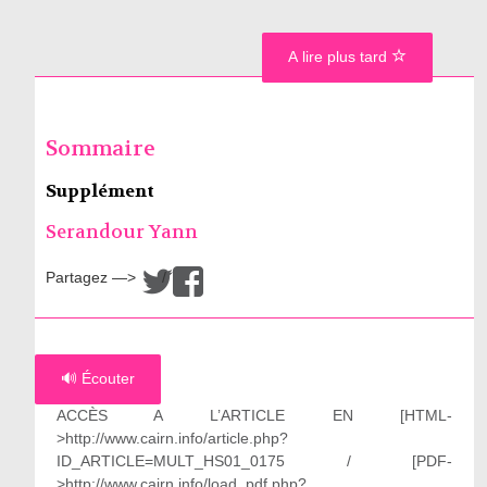
A lire plus tard
Sommaire
Supplément
Serandour Yann
Partagez —>
/
🔊 Écouter
ACCÈS A L’ARTICLE EN [HTML-
>http://www.cairn.info/article.php?
ID_ARTICLE=MULT_HS01_0175 / [PDF-
>http://www.cairn.info/load_pdf.php?