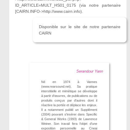
ID_ARTICLE=MULT_HS01_0175 (via notre partenaire
[CAIRN.INFO->http://www.cairn.info).
Disponible sur le site de notre partenaire
CAIRN
Serandour Yann
Né en 1974 à Vannes
(www.rearsound.net). Sa pratique
interstitielle et mimétique se développe
à partir d'œuvres, de publications ou de
produits conçus par d'autres dont il
réactive la portée et déplace les enjeux.
Il a notamment publié un Supplément
(2004) pouvant s'insérer dans Specific
& General Works (1993) de Lawrence
Weiner. Son travail fera l'objet d'une
exposition personnelle au Cneai