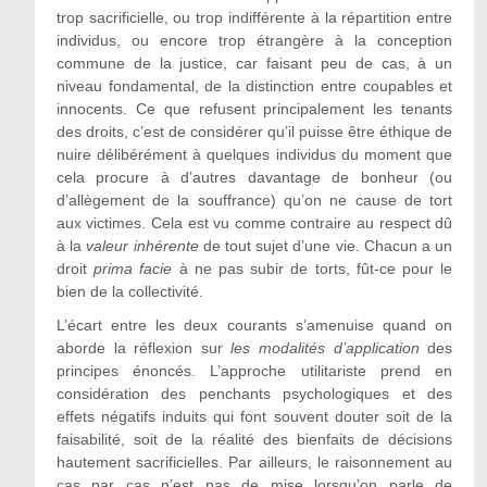
trop sacrificielle, ou trop indifférente à la répartition entre
individus, ou encore trop étrangère à la conception
commune de la justice, car faisant peu de cas, à un
niveau fondamental, de la distinction entre coupables et
innocents. Ce que refusent principalement les tenants
des droits, c’est de considérer qu’il puisse être éthique de
nuire délibérément à quelques individus du moment que
cela procure à d’autres davantage de bonheur (ou
d’allègement de la souffrance) qu’on ne cause de tort
aux victimes. Cela est vu comme contraire au respect dû
à la
valeur inhérente
de tout sujet d’une vie. Chacun a un
droit
prima facie
à ne pas subir de torts, fût-ce pour le
bien de la collectivité.
L’écart entre les deux courants s’amenuise quand on
aborde la réflexion sur
les modalités d’application
des
principes énoncés. L’approche utilitariste prend en
considération des penchants psychologiques et des
effets négatifs induits qui font souvent douter soit de la
faisabilité, soit de la réalité des bienfaits de décisions
hautement sacrificielles. Par ailleurs, le raisonnement au
cas par cas n’est pas de mise lorsqu’on parle de