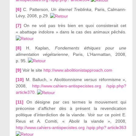
[6]
C. Patterson,
Un éternel Treblinka
, Paris, Calmann-
Lévy, 2008, p.29.
[7]
On ne voit pas très bien en quoi consisterait cet
« abattage indolore » dans le cas des animaux pêchés.
[8]
H. Kaplan,
Fondements éthiques pour une
alimentation végétarienne
, Paris, L’Harmattan, 2008,
p. 95.
[9]
Voir le site
http://www.abolitionistapproach.com
[10]
M. Balluch, « Abolitionnisme
versus
réformisme »,
2008,
http://www.cahiers-antispecistes.org /spip.php?
article370
.
[11]
On désigne par ces termes le mouvement qui
préconise d’afficher dès à présent la revendication
politique d’interdiction de la viande. Voir sur ce point E.
Reus et A. Comiti, « Abolir la viande », 2008,
http://www.cahiers-antispecistes.org /spip.php? article363