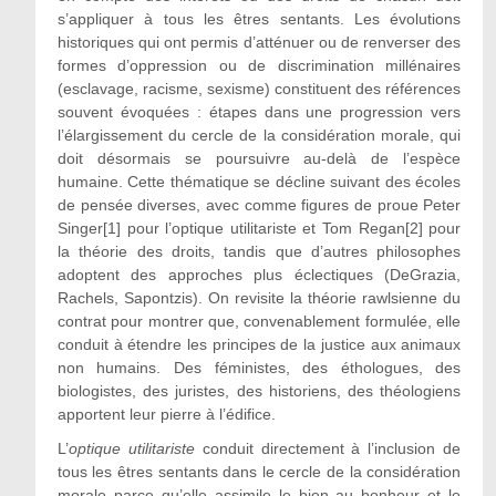
s’appliquer à tous les êtres sentants. Les évolutions
historiques qui ont permis d’atténuer ou de renverser des
formes d’oppression ou de discrimination millénaires
(esclavage, racisme, sexisme) constituent des références
souvent évoquées : étapes dans une progression vers
l’élargissement du cercle de la considération morale, qui
doit désormais se poursuivre au-delà de l’espèce
humaine. Cette thématique se décline suivant des écoles
de pensée diverses, avec comme figures de proue Peter
Singer[1] pour l’optique utilitariste et Tom Regan[2] pour
la théorie des droits, tandis que d’autres philosophes
adoptent des approches plus éclectiques (DeGrazia,
Rachels, Sapontzis). On revisite la théorie rawlsienne du
contrat pour montrer que, convenablement formulée, elle
conduit à étendre les principes de la justice aux animaux
non humains. Des féministes, des éthologues, des
biologistes, des juristes, des historiens, des théologiens
apportent leur pierre à l’édifice.
L’
optique utilitariste
conduit directement à l’inclusion de
tous les êtres sentants dans le cercle de la considération
morale parce qu’elle assimile le bien au bonheur et le