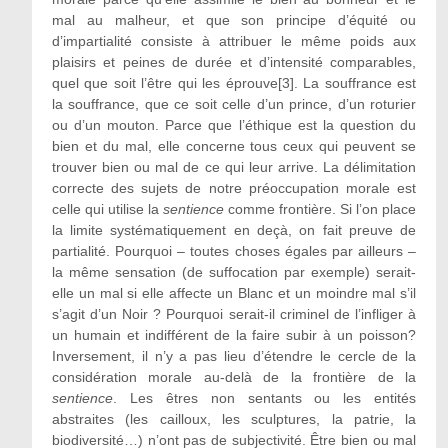
mal au malheur, et que son principe d’équité ou
d’impartialité consiste à attribuer le même poids aux
plaisirs et peines de durée et d’intensité comparables,
quel que soit l’être qui les éprouve[3]. La souffrance est
la souffrance, que ce soit celle d’un prince, d’un roturier
ou d’un mouton. Parce que l’éthique est la question du
bien et du mal, elle concerne tous ceux qui peuvent se
trouver bien ou mal de ce qui leur arrive. La délimitation
correcte des sujets de notre préoccupation morale est
celle qui utilise la
sentience
comme frontière. Si l’on place
la limite systématiquement en deçà, on fait preuve de
partialité. Pourquoi – toutes choses égales par ailleurs –
la même sensation (de suffocation par exemple) serait-
elle un mal si elle affecte un Blanc et un moindre mal s’il
s’agit d’un Noir ? Pourquoi serait-il criminel de l’infliger à
un humain et indifférent de la faire subir à un poisson?
Inversement, il n’y a pas lieu d’étendre le cercle de la
considération morale au-delà de la frontière de la
sentience
. Les êtres non sentants ou les entités
abstraites (les cailloux, les sculptures, la patrie, la
biodiversité…) n’ont pas de subjectivité. Être bien ou mal