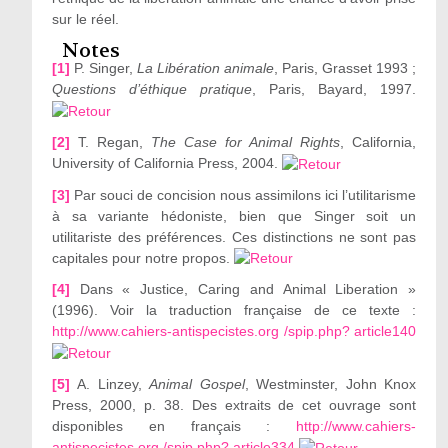
sur le réel.
Notes
[1]
P. Singer,
La Libération animale
, Paris, Grasset 1993 ;
Questions d’éthique pratique
, Paris, Bayard, 1997.
[2]
T. Regan,
The Case for Animal Rights
, California,
University of California Press, 2004.
[3]
Par souci de concision nous assimilons ici l’utilitarisme
à sa variante hédoniste, bien que Singer soit un
utilitariste des préférences. Ces distinctions ne sont pas
capitales pour notre propos.
[4]
Dans « Justice, Caring and Animal Liberation »
(1996). Voir la traduction française de ce texte :
http://www.cahiers-antispecistes.org /spip.php? article140
[5]
A. Linzey,
Animal Gospel
, Westminster, John Knox
Press, 2000, p. 38. Des extraits de cet ouvrage sont
disponibles en français :
http://www.cahiers-
antispecistes.org /spip.php? article334