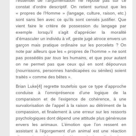
l’essentiel de l’argumentation ne repose pas sur ce
constat d’ordre descriptif. On retient surtout que les
« propres de l’Homme » (langage, culture, raison, etc.)
sont sans lien avec ce qu’ils sont censés justifier. Que
vient faire le critère de possession du langage par
exemple lorsqu’il s’agit d’apprécier la moralité
d’émasculer un individu à vif, geste jugé atroce envers un
garçon mais pratique ordinaire sur les porcelets ? On
note par ailleurs que les « propres de l’homme » ne sont
pas possédés par
tous
les humains, et que pour autant
on ne permet pas que ceux qui en sont dépourvus
(nourrissons, personnes handicapées ou séniles) soient
traités « comme des bêtes ».
Brian Luke[4] regrette toutefois que ce type d’approche
conduise à l’omniprésence d’une logique de la
comparaison et de l’exigence de cohérence, à une
survalorisation de l’appel à la raison au détriment de la
compassion, et finalement à une erreur sur les ressorts
psychologiques dont dépend une attitude plus généreuse
envers les animaux. L’émotion que l’on ressent en
assistant à l’égorgement d’un animal est une réaction