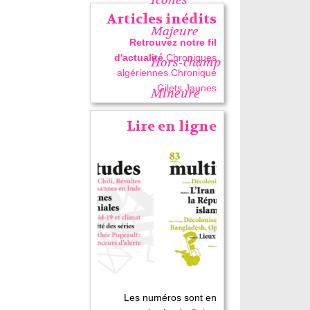
Articles inédits
Majeure
Retrouvez notre fil
d'actualité
Chroniques
Hors-champ
algériennes
Chronique
Gilets Jaunes
Mineure
Lire en ligne
Les numéros sont en