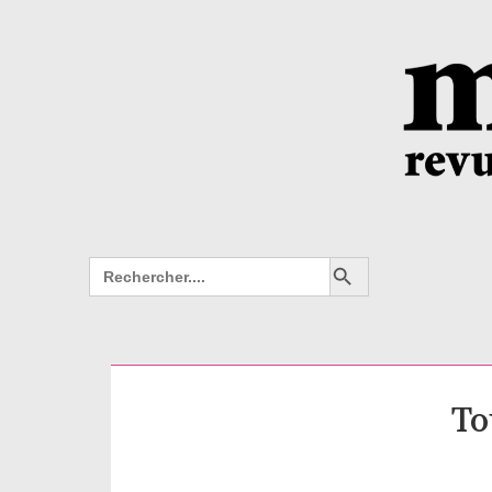
Search Button
Search
for:
To