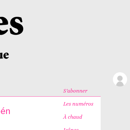
S’abonner
Les numéros
bén
À chaud
Icônes