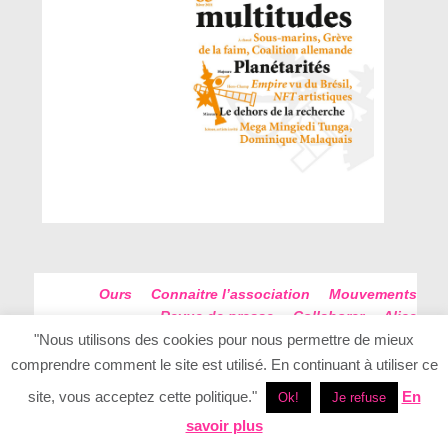
Ours
Connaitre l’association
Mouvements
Revue de presse
Collaborer
Alice
Futur Antérieur
Plan du site
"Nous utilisons des cookies pour nous permettre de mieux
comprendre comment le site est utilisé. En continuant à utiliser ce
site, vous acceptez cette politique."
En
Ok!
Je refuse
savoir plus
Conception - Realisation Elan Creatif