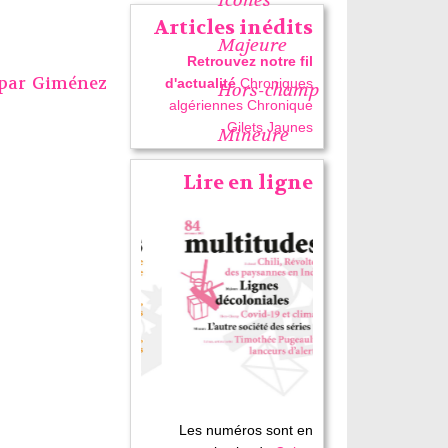
Articles inédits
Majeure
Retrouvez notre fil
 par
Giménez
d'actualité
Chroniques
Hors-champ
algériennes
Chronique
Gilets Jaunes
Mineure
Lire en ligne
Les numéros sont en