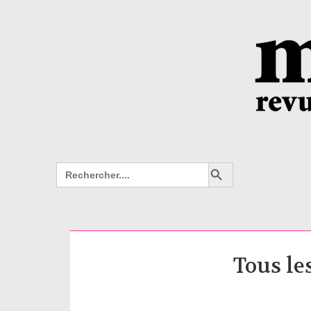
Search Button
Search
for:
Tous le