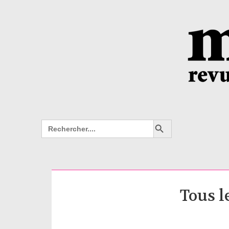
Search Button
Search
for:
Tous l