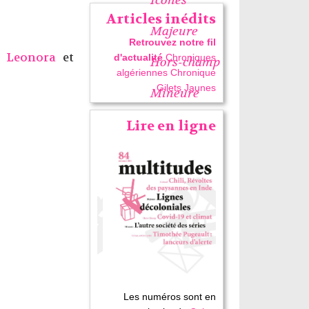
Articles inédits
Majeure
Retrouvez notre fil
i Leonora
et
d'actualité
Chroniques
Hors-champ
algériennes
Chronique
Gilets Jaunes
Mineure
Lire en ligne
Les numéros sont en