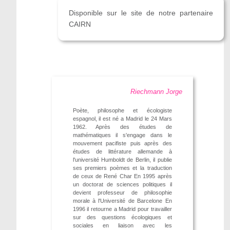
Disponible sur le site de notre partenaire
CAIRN
Riechmann Jorge
Poète, philosophe et écologiste
espagnol, il est né a Madrid le 24 Mars
1962. Après des études de
mathématiques il s'engage dans le
mouvement pacifiste puis après des
études de littérature allemande à
l'université Humboldt de Berlin, il publie
ses premiers poèmes et la traduction
de ceux de René Char En 1995 après
un doctorat de sciences politiques il
devient professeur de philosophie
morale à l'Université de Barcelone En
1996 il retourne a Madrid pour travailler
sur des questions écologiques et
sociales en liaison avec les